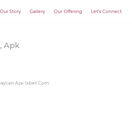
Our Story
Gallery
Our Offering
Let’s Connect
, Apk
rbaycan Aze 1xbet Com