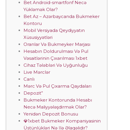
Bet Android-smartfonf Necə
Yükləmək Olar?
Bet Az – Azərbaycanda Bukmeker
Kontoru
Mobil Versiyada Qeydiyyatın
Xüsusiyyətləri
Oranlar Və Bukmeyker Marjası
Hesabın Doldurulması Və Pul
Vəsaitlərinin Çıxarılması 1xbet
Cihaz Tələbləri Və Uyğunluğu
Live Mərclər
Canlı
Mərc Və Pul Çıxarma Qaydaları
Depozit”
Bukmeker Kontorunda Hesabı
Necə Maliyyələşdirmək Olar?
Yenidən Depozit Bonusu
💎1xbet Bukmeker Kompaniyasinin
Üstünlükləri Nə Ilə Əlaqəlidir?