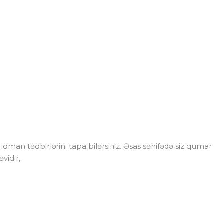
idman tədbirlərini tapa bilərsiniz. Əsas səhifədə siz qumar
vidir,