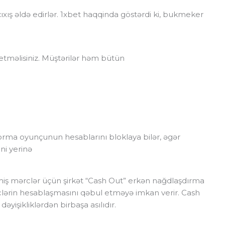
ıxış əldə edirlər. 1xbet haqqinda göstərdi ki, bukmeker
etməlisiniz. Müştərilər həm bütün
orma oyunçunun hesablarını bloklaya bilər, əgər
ni yerinə
irilmiş mərclər üçün şirkət “Cash Out” erkən nağdlaşdırma
lərin hesablaşmasını qəbul etməyə imkan verir. Cash
yişikliklərdən birbaşa asılıdır.