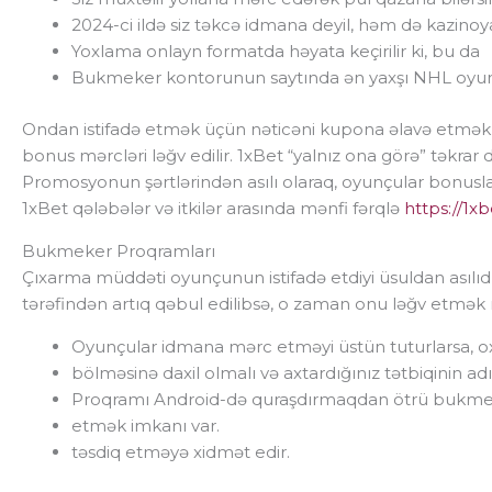
2024-ci ildə siz təkcə idmana deyil, həm də kazinoya
Yoxlama onlayn formatda həyata keçirilir ki, bu da
Bukmeker kontorunun saytında ən yaxşı NHL oyunl
Ondan istifadə etmək üçün nəticəni kupona əlavə etmək kif
bonus mərcləri ləğv edilir. 1xBet “yalnız ona görə” təkra
Promosyonun şərtlərindən asılı olaraq, oyunçular bonusl
1xBet qələbələr və itkilər arasında mənfi fərqlə
https://1x
Bukmeker Proqramları
Çıxarma müddəti oyunçunun istifadə etdiyi üsuldan asılı
tərəfindən artıq qəbul edilibsə, o zaman onu ləğv etmə
Oyunçular idmana mərc etməyi üstün tuturlarsa, ox
bölməsinə daxil olmalı və axtardığınız tətbiqinin adı
Proqramı Android-də quraşdırmaqdan ötrü bukme
etmək imkanı var.
təsdiq etməyə xidmət edir.