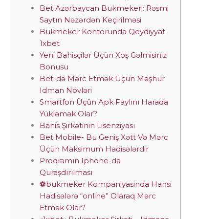
Bet Azərbaycan Bukmekeri: Rəsmi
Saytın Nəzərdən Keçirilməsi
Bukmeker Kontorunda Qeydiyyat
1xbet
Yeni Bahisçilər Üçün Xoş Gəlmisiniz
Bonusu
Bet-də Mərc Etmək Üçün Məşhur
Idman Növləri
Smartfon Üçün Apk Faylını Harada
Yükləmək Olar?
Bahis Şirkətinin Lisenziyası
Bet Mobile- Bu Geniş Xətt Və Mərc
Üçün Maksimum Hadisələrdir
Proqramın Iphone-da
Quraşdırılması
⚽bukmeker Kompaniyasinda Hansi
Hadisələrə “online” Olaraq Mərc
Etmək Olar?