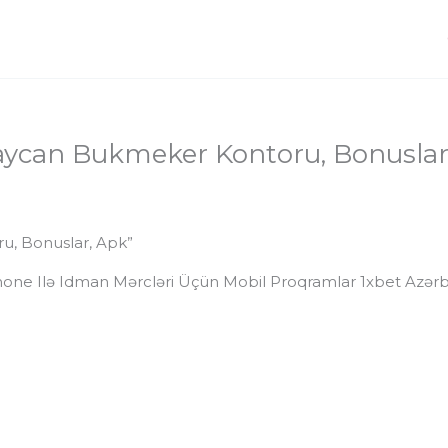
baycan Bukmeker Kontoru, Bonuslar
u, Bonuslar, Apk”
Iphone Ilə Idman Mərcləri Üçün Mobil Proqramlar 1xbet Azə