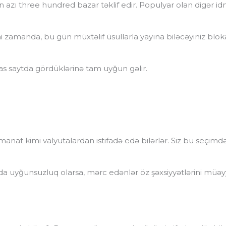
azı three hundred bazar təklif edir. Populyar olan digər id
yni zamanda, bu gün müxtəlif üsullarla yayına biləcəyiniz blo
əsas saytda gördüklərinə tam uyğun gəlir.
anat kimi valyutalardan istifadə edə bilərlər. Siz bu seçimdə
da uyğunsuzluq olarsa, mərc edənlər öz şəxsiyyətlərini mü