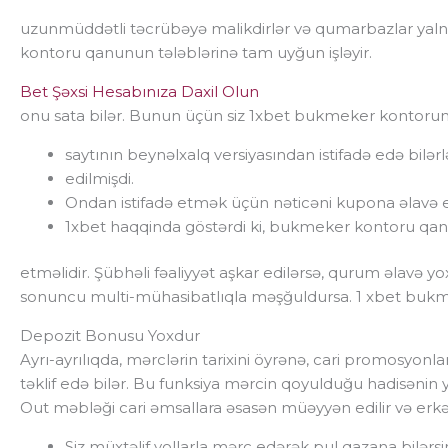
uzunmüddətli təcrübəyə malikdirlər və qumarbazlar yalnız 
kontoru qanunun tələblərinə tam uyğun işləyir.
Bet Şəxsi Hesabınıza Daxil Olun
onu sata bilər. Bunun üçün siz 1xbet bukmeker kontorunu
saytının beynəlxalq versiyasından istifadə edə bilərl
edilmişdi.
Ondan istifadə etmək üçün nəticəni kupona əlavə et
1xbet haqqinda göstərdi ki, bukmeker kontoru qa
etməlidir. Şübhəli fəaliyyət aşkar edilərsə, qurum əlav
sonuncu multi-mühasibatlıqla məşğuldursa. 1 xbet bukme
Depozit Bonusu Yoxdur
Ayrı-ayrılıqda, mərclərin tarixini öyrənə, cari promosyonla
təklif edə bilər. Bu funksiya mərcin qoyulduğu hadisən
Out məbləği cari əmsallara əsasən müəyyən edilir və erkən
Siz müxtəlif yollarla mərc edərək pul qazana bilərsin