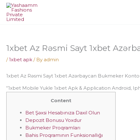
Skip
to
content
1xbet Az Rəsmi Sayt 1xbet Azər
/
1xbet apk
/ By
admin
1xbet Az Rəsmi Sayt 1xbet Azərbaycan Bukmeker Kontor
“1xbet Mobile Yukle 1xbet Apk & Application Android, 
Content
Bet Şəxsi Hesabınıza Daxil Olun
Depozit Bonusu Yoxdur
Bukmeker Proqramları
Bahis Proqramının Funksionallığı