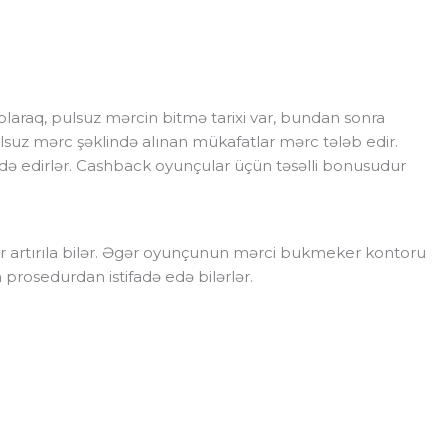
olaraq, pulsuz mərcin bitmə tarixi var, bundan sonra
ulsuz mərc şəklində alınan mükafatlar mərc tələb edir.
də edirlər. Cashback oyunçular üçün təsəlli bonusudur
ər artırıla bilər. Əgər oyunçunun mərci bukmeker kontoru
rosedurdan istifadə edə bilərlər.