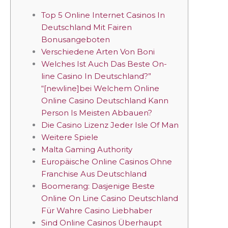
Top 5 Online Internet Casinos In
Deutschland Mit Fairen
Bonusangeboten
Verschiedene Arten Von Boni
Welches Ist Auch Das Beste On-
line Casino In Deutschland?”
“[newline]bei Welchem Online
Online Casino Deutschland Kann
Person Is Meisten Abbauen?
Die Casino Lizenz Jeder Isle Of Man
Weitere Spiele
Malta Gaming Authority
Europäische Online Casinos Ohne
Franchise Aus Deutschland
Boomerang: Dasjenige Beste
Online On Line Casino Deutschland
Für Wahre Casino Liebhaber
Sind Online Casinos Überhaupt