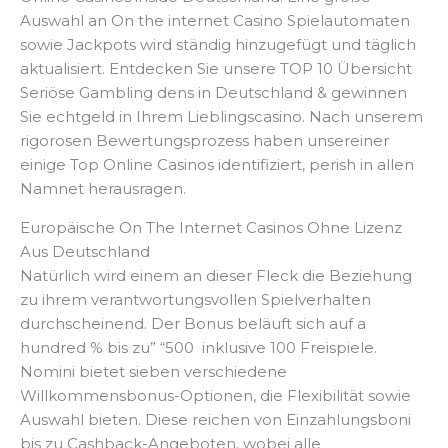
Auswahl an On the internet Casino Spielautomaten
sowie Jackpots wird ständig hinzugefügt und täglich
aktualisiert. Entdecken Sie unsere TOP 10 Übersicht
Seriöse Gambling dens in Deutschland & gewinnen
Sie echtgeld in Ihrem Lieblingscasino. Nach unserem
rigorosen Bewertungsprozess haben unsereiner
einige Top Online Casinos identifiziert, perish in allen
Namnet herausragen.
Europäische On The Internet Casinos Ohne Lizenz
Aus Deutschland
Natürlich wird einem an dieser Fleck die Beziehung
zu ihrem verantwortungsvollen Spielverhalten
durchscheinend. Der Bonus beläuft sich auf a
hundred % bis zu” “500  inklusive 100 Freispiele.
Nomini bietet sieben verschiedene
Willkommensbonus-Optionen, die Flexibilität sowie
Auswahl bieten. Diese reichen von Einzahlungsboni
bis zu Cashback-Angeboten, wobei alle