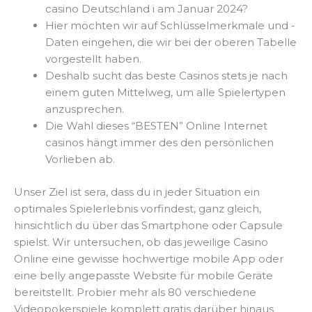
casino Deutschland i am Januar 2024?
Hier möchten wir auf Schlüsselmerkmale und -
Daten eingehen, die wir bei der oberen Tabelle
vorgestellt haben.
Deshalb sucht das beste Casinos stets je nach
einem guten Mittelweg, um alle Spielertypen
anzusprechen.
Die Wahl dieses “BESTEN” Online Internet
casinos hängt immer des den persönlichen
Vorlieben ab.
Unser Ziel ist sera, dass du in jeder Situation ein
optimales Spielerlebnis vorfindest, ganz gleich,
hinsichtlich du über das Smartphone oder Capsule
spielst. Wir untersuchen, ob das jeweilige Casino
Online eine gewisse hochwertige mobile App oder
eine belly angepasste Website für mobile Geräte
bereitstellt. Probier mehr als 80 verschiedene
Videopokerspiele komplett gratis darüber hinaus