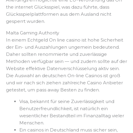
the internet Glücksspiel, was dazu führte, dass
Glücksspielplattformen aus dem Ausland nicht
gesperrt wurden.
Malta Gaming Authority
In einem Echtgeld On line casino ist hohe Sicherheit
der Ein- und Auszahlungen ungemein bedeutend.
Daher sollten renommierte und zuverlässige
Methoden verfügbar sein — und zudem sollte auf der
Website effektive Datenverschlüsselung aktiv sein.
Die Auswahl an deutschen On-line Casinos ist groß
und wir nach sich ziehen zahlreiche Casino Anbieter
getestet, um pass away Besten zu finden.
Visa, bekannt für seine Zuverlässigkeit und
Benutzerfreundlichkeit, ist natürlich ein
wesentlicher Bestandteil im Finanzalltag vieler
Menschen.
Ein casinos in Deutschland muss sicher sein,