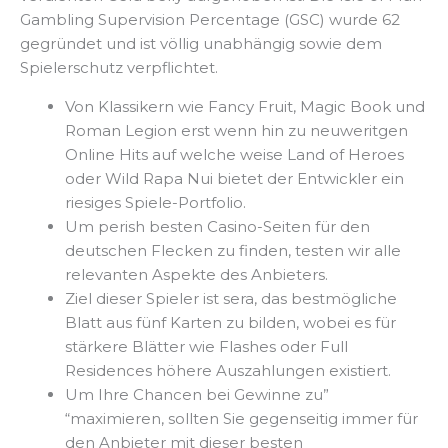
Gambling Supervision Percentage (GSC) wurde 62
gegründet und ist völlig unabhängig sowie dem
Spielerschutz verpflichtet.
Von Klassikern wie Fancy Fruit, Magic Book und
Roman Legion erst wenn hin zu neuweritgen
Online Hits auf welche weise Land of Heroes
oder Wild Rapa Nui bietet der Entwickler ein
riesiges Spiele-Portfolio.
Um perish besten Casino-Seiten für den
deutschen Flecken zu finden, testen wir alle
relevanten Aspekte des Anbieters.
Ziel dieser Spieler ist sera, das bestmögliche
Blatt aus fünf Karten zu bilden, wobei es für
stärkere Blätter wie Flashes oder Full
Residences höhere Auszahlungen existiert.
Um Ihre Chancen bei Gewinne zu”
“maximieren, sollten Sie gegenseitig immer für
den Anbieter mit dieser besten