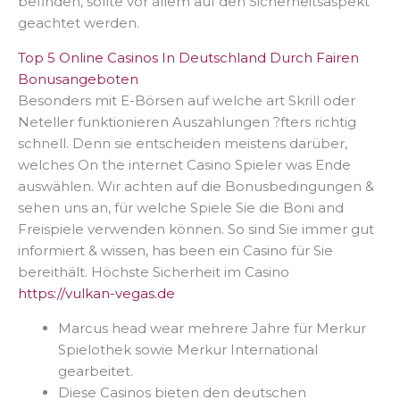
befinden, sollte vor allem auf den Sicherheitsaspekt
geachtet werden.
Top 5 Online Casinos In Deutschland Durch Fairen
Bonusangeboten
Besonders mit E-Börsen auf welche art Skrill oder
Neteller funktionieren Auszahlungen ?fters richtig
schnell. Denn sie entscheiden meistens darüber,
welches On the internet Casino Spieler was Ende
auswählen. Wir achten auf die Bonusbedingungen &
sehen uns an, für welche Spiele Sie die Boni and
Freispiele verwenden können. So sind Sie immer gut
informiert & wissen, has been ein Casino für Sie
bereithält. Höchste Sicherheit im Casino
https://vulkan-vegas.de
Marcus head wear mehrere Jahre für Merkur
Spielothek sowie Merkur International
gearbeitet.
Diese Casinos bieten den deutschen