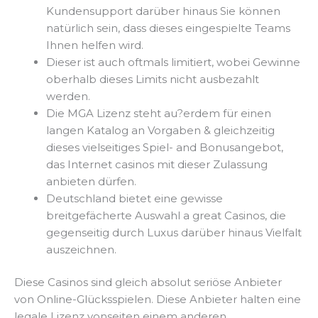
Kundensupport darüber hinaus Sie können
natürlich sein, dass dieses eingespielte Teams
Ihnen helfen wird.
Dieser ist auch oftmals limitiert, wobei Gewinne
oberhalb dieses Limits nicht ausbezahlt
werden.
Die MGA Lizenz steht au?erdem für einen
langen Katalog an Vorgaben & gleichzeitig
dieses vielseitiges Spiel- and Bonusangebot,
das Internet casinos mit dieser Zulassung
anbieten dürfen.
Deutschland bietet eine gewisse
breitgefächerte Auswahl a great Casinos, die
gegenseitig durch Luxus darüber hinaus Vielfalt
auszeichnen.
Diese Casinos sind gleich absolut seriöse Anbieter
von Online-Glücksspielen. Diese Anbieter halten eine
legale Lizenz vonseiten einem anderen