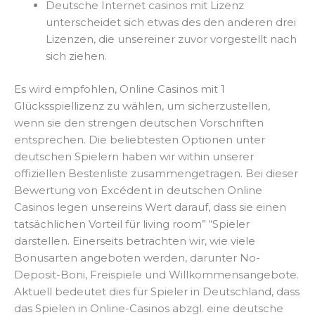
Deutsche Internet casinos mit Lizenz
unterscheidet sich etwas des den anderen drei
Lizenzen, die unsereiner zuvor vorgestellt nach
sich ziehen.
Es wird empfohlen, Online Casinos mit 1
Glücksspiellizenz zu wählen, um sicherzustellen,
wenn sie den strengen deutschen Vorschriften
entsprechen. Die beliebtesten Optionen unter
deutschen Spielern haben wir within unserer
offiziellen Bestenliste zusammengetragen. Bei dieser
Bewertung von Excédent in deutschen Online
Casinos legen unsereins Wert darauf, dass sie einen
tatsächlichen Vorteil für living room” “Spieler
darstellen. Einerseits betrachten wir, wie viele
Bonusarten angeboten werden, darunter No-
Deposit-Boni, Freispiele und Willkommensangebote.
Aktuell bedeutet dies für Spieler in Deutschland, dass
das Spielen in Online-Casinos abzgl. eine deutsche