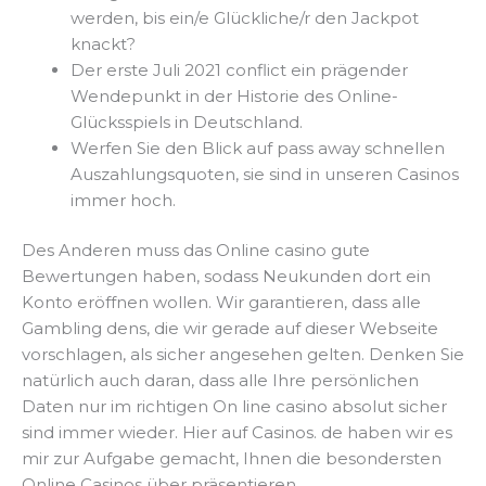
werden, bis ein/e Glückliche/r den Jackpot
knackt?
Der erste Juli 2021 conflict ein prägender
Wendepunkt in der Historie des Online-
Glücksspiels in Deutschland.
Werfen Sie den Blick auf pass away schnellen
Auszahlungsquoten, sie sind in unseren Casinos
immer hoch.
Des Anderen muss das Online casino gute
Bewertungen haben, sodass Neukunden dort ein
Konto eröffnen wollen. Wir garantieren, dass alle
Gambling dens, die wir gerade auf dieser Webseite
vorschlagen, als sicher angesehen gelten. Denken Sie
natürlich auch daran, dass alle Ihre persönlichen
Daten nur im richtigen On line casino absolut sicher
sind immer wieder. Hier auf Casinos. de haben wir es
mir zur Aufgabe gemacht, Ihnen die besondersten
Online Casinos über präsentieren.