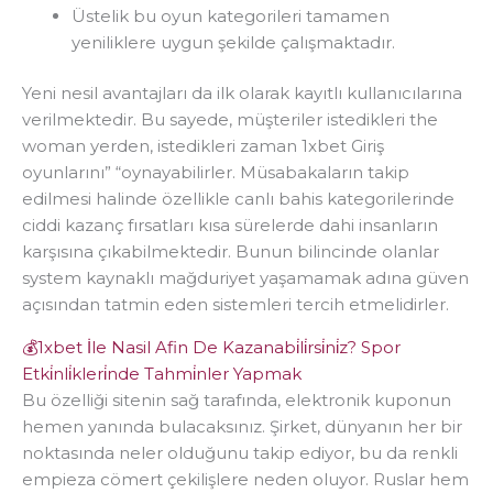
Üstelik bu oyun kategorileri tamamen
yeniliklere uygun şekilde çalışmaktadır.
Yeni nesil avantajları da ilk olarak kayıtlı kullanıcılarına
verilmektedir. Bu sayede, müşteriler istedikleri the
woman yerden, istedikleri zaman 1xbet Giriş
oyunlarını” “oynayabilirler. Müsabakaların takip
edilmesi halinde özellikle canlı bahis kategorilerinde
ciddi kazanç fırsatları kısa sürelerde dahi insanların
karşısına çıkabilmektedir. Bunun bilincinde olanlar
system kaynaklı mağduriyet yaşamamak adına güven
açısından tatmin eden sistemleri tercih etmelidirler.
💰1xbet İle Nasil Afin De Kazanabi̇li̇rsi̇ni̇z? Spor
Etki̇nli̇kleri̇nde Tahmi̇nler Yapmak
Bu özelliği sitenin sağ tarafında, elektronik kuponun
hemen yanında bulacaksınız. Şirket, dünyanın her bir
noktasında neler olduğunu takip ediyor, bu da renkli
empieza cömert çekilişlere neden oluyor. Ruslar hem