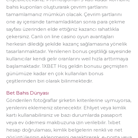
bahis kuponları oluşturarak çevrim şartlarını
tamamlamanız mümkün olacak. Çevrim şartlarını
one ay içerisinde tamamladıktan sonra para çekme
sayfası üzerinden elde ettiğiniz kazancı rahatlıkla
çekersiniz. Canlı on line casino oyun avantajları
herkesin dilediği şekilde kazanç sağlamasına yönelik
tasarlanmaktadır. Yenilenen bonus çeşitliliği sayesinde
kullanıcılar kendi gelir oranlarını weil hızla arttırmaya
başlamaktadır. 1XBET Hoş geldin bonusu geçmişten
günümüze kadar en çok kullanılan bonus
çeşitlerinden biri olarak bilinmektedir.
Bet Bahis Dünyası
Gönderilen fotoğraflar şirketin kriterilerine uymuyorsa,
yenilerini eklemeniz istenecektir. Ehliyet veya kimlik
kartı kullanabilirsiniz ve bazı durumlarda pasaport
veya ev ödemesi makbuzuna izin verilebilir. 1xbet
hesap doğrulaması, kimlik belgelerin renkli ve net
görüntülerinin eklenmesini gerektirerek, e-posta veya