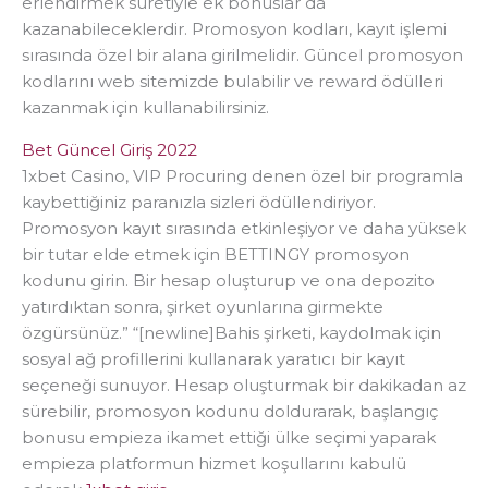
erlendirmek suretiyle ek bonuslar da
kazanabileceklerdir. Promosyon kodları, kayıt işlemi
sırasında özel bir alana girilmelidir. Güncel promosyon
kodlarını web sitemizde bulabilir ve reward ödülleri
kazanmak için kullanabilirsiniz.
Bet Güncel Giriş 2022
1xbet Casino, VIP Procuring denen özel bir programla
kaybettiğiniz paranızla sizleri ödüllendiriyor.
Promosyon kayıt sırasında etkinleşiyor ve daha yüksek
bir tutar elde etmek için BETTINGY promosyon
kodunu girin. Bir hesap oluşturup ve ona depozito
yatırdıktan sonra, şirket oyunlarına girmekte
özgürsünüz.” “[newline]Bahis şirketi, kaydolmak için
sosyal ağ profillerini kullanarak yaratıcı bir kayıt
seçeneği sunuyor. Hesap oluşturmak bir dakikadan az
sürebilir, promosyon kodunu doldurarak, başlangıç
bonusu empieza ikamet ettiği ülke seçimi yaparak
empieza platformun hizmet koşullarını kabulü