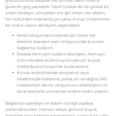
giriş butonuna basarak the woman daim 1xbet’e
güvenilir giriş yapilabilir. 1xbet türkiye de sizi global bir
ortam bekliyor, dünyadan the girl ırktan, her dilden,
her kültürden insanlarla yan yana oturup mükemmel
bir online casino deneyimi yaşanılabilir.
Mobil versiyonlara erişmek için 1xbet net
sitesinin standart web versiyonunda bulunan
bağlantıyı kullanın.
Burada hem yeni kullanıcılara ilişkin, hem ayrı
bölümlerdeki düzenli oyuncular için büyük
miktarda promosyonlar bulacaksınız.
Kumar endüstrisinde yeniyseniz veya
hesabınızda bakiyeniz yoksa, en sevdiğiniz slot
makinenizin demo versiyonunu etkinleştirin ve
sanal araçlarla unutulmaz anların tadını çıkarın.
Bağlantıyı işaretliyin ve sistem sizi ilgili sayfaya
yönlendirecektir. Hemen siteye girirince büyük
miktarda spor bahsine erişeceksiniz, çünkü bazı canlı