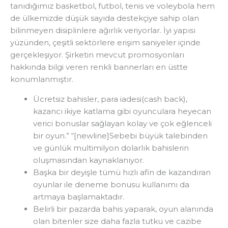
tanıdığımız basketbol, futbol, tenis ve voleybola hem
de ülkemizde düşük sayıda destekçiye sahip olan
bilinmeyen disiplinlere ağırlık veriyorlar. İyi yapısı
yüzünden, çeşitli sektörlere erişim saniyeler içinde
gerçekleşiyor. Şirketin mevcut promosyonları
hakkında bilgi veren renkli bannerları en üstte
konumlanmıştır.
Ücretsiz bahisler, para iadesi(cash back),
kazancı ikiye katlama gibi oyunculara heyecan
verici bonuslar sağlayan kolay ve çok eğlenceli
bir oyun.” “[newline]Sebebi büyük talebinden
ve günlük multimilyon dolarlık bahislerin
oluşmasından kaynaklanıyor.
Başka bir deyişle tümü hızlı afin de kazandıran
oyunlar ile deneme bonusu kullanımı da
artmaya başlamaktadır.
Belirli bir pazarda bahis yaparak, oyun alanında
olan bitenler size daha fazla tutku ve cazibe