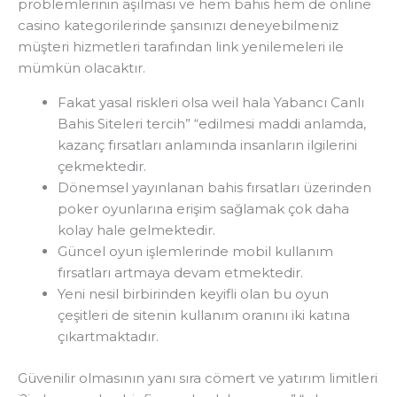
problemlerinin aşılması ve hem bahis hem de online
casino kategorilerinde şansınızı deneyebilmeniz
müşteri hizmetleri tarafından link yenilemeleri ile
mümkün olacaktır.
Fakat yasal riskleri olsa weil hala Yabancı Canlı
Bahis Siteleri tercih” “edilmesi maddi anlamda,
kazanç fırsatları anlamında insanların ilgilerini
çekmektedir.
Dönemsel yayınlanan bahis fırsatları üzerinden
poker oyunlarına erişim sağlamak çok daha
kolay hale gelmektedir.
Güncel oyun işlemlerinde mobil kullanım
fırsatları artmaya devam etmektedir.
Yeni nesil birbirinden keyifli olan bu oyun
çeşitleri de sitenin kullanım oranını iki katına
çıkartmaktadır.
Güvenilir olmasının yanı sıra cömert ve yatırım limitleri