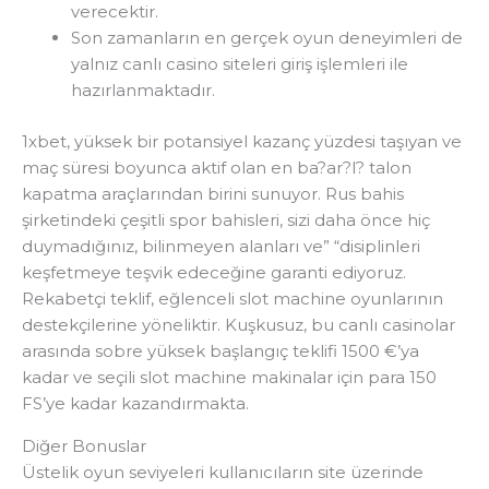
verecektir.
Son zamanların en gerçek oyun deneyimleri de
yalnız canlı casino siteleri giriş işlemleri ile
hazırlanmaktadır.
1xbet, yüksek bir potansiyel kazanç yüzdesi taşıyan ve
maç süresi boyunca aktif olan en ba?ar?l? talon
kapatma araçlarından birini sunuyor. Rus bahis
şirketindeki çeşitli spor bahisleri, sizi daha önce hiç
duymadığınız, bilinmeyen alanları ve” “disiplinleri
keşfetmeye teşvik edeceğine garanti ediyoruz.
Rekabetçi teklif, eğlenceli slot machine oyunlarının
destekçilerine yöneliktir. Kuşkusuz, bu canlı casinolar
arasında sobre yüksek başlangıç teklifi 1500 €’ya
kadar ve seçili slot machine makinalar için para 150
FS’ye kadar kazandırmakta.
Diğer Bonuslar
Üstelik oyun seviyeleri kullanıcıların site üzerinde