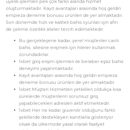
üyelik işlemleri pek çok farklı alanda hizmet
oluşturmaktadır. Kayıt avantajları arasında hoş geldin
empieza deneme bonusu ürünleri de yer almaktadır.
Son dönemde hızlı ve kaliteli bahis oyunları için afin
de çekme özellikli siteler tercih edilmektedir.
Bu gerçekleşene kadar, yerel müşteriler canlı
bahis sitesine erişmek için hileler kullanmak
zorundadırlar.
1xbet giriş erişim işlemleri ile beraber eşsiz bahis
deneyimi yaşanmaktadır.
Kayıt avantajları arasında hoş geldin empieza
deneme bonusu ürünleri de yer almaktadır.
1xbet Müşteri Hizmetleri yetkilileri oldukça kısa
sürelerde müşterilerin sorunsuz giriş
yapabilecekleri adresleri aktif etmektedir.
1xbet Her ne kadar güvenilir olduğunu farklı
şekillerde destekleyen kanıtlarla gösteriyor
olsak da ülkemizde yasal olarak faaliyet