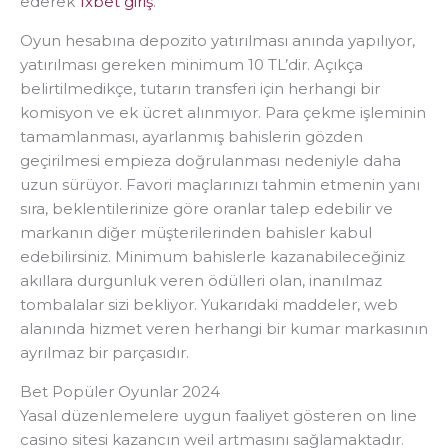
ederek
1xbet giriş
.
Oyun hesabına depozito yatırılması anında yapılıyor,
yatırılması gereken minimum 10 TL’dir. Açıkça
belirtilmedikçe, tutarın transferi için herhangi bir
komisyon ve ek ücret alınmıyor. Para çekme işleminin
tamamlanması, ayarlanmış bahislerin gözden
geçirilmesi empieza doğrulanması nedeniyle daha
uzun sürüyor. Favori maçlarınızı tahmin etmenin yanı
sıra, beklentilerinize göre oranlar talep edebilir ve
markanın diğer müşterilerinden bahisler kabul
edebilirsiniz. Minimum bahislerle kazanabileceğiniz
akıllara durgunluk veren ödülleri olan, inanılmaz
tombalalar sizi bekliyor. Yukarıdaki maddeler, web
alanında hizmet veren herhangi bir kumar markasının
ayrılmaz bir parçasıdır.
Bet Popüler Oyunlar 2024
Yasal düzenlemelere uygun faaliyet gösteren on line
casino sitesi kazancın weil artmasını sağlamaktadır.