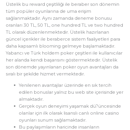
Üstelik bu reward çeşitliliği ile beraber son dönemin
tüm popüler oyunlarına de uma erişim
sağlanmaktadır. Aynı zamanda deneme bonusu
oranları 30 TL, 50 TL, one hundred TL ve two hundred
TL olarak düzenlenmektedir. Üstelik hazırlanan
güncel içerikler ile beraberce sistem faaliyetleri para
daha kapsamlı blooming gelmeye başlamaktadır.
Yabancı ve Türk holdem poker çeşitleri ile kullanıcılar
her alanda kendi başarısını göstermektedir. Üstelik
son dönemde yayınlanan poker oyun avantajları da
sıralı bir şekilde hizmet vermektedir.
Yenilenen avantajlar üzerinde en sık tercih
edilen bonuslar yalnız bu web site içerisinde yer
almaktadır.
Gerçek oyun deneyimi yaşamak dü?üncesinde
olanlar için ilk olarak lisanslı canlı online casino
oyunları sunum sağlamaktadır.
Bu paylaşımların haricinde insanların