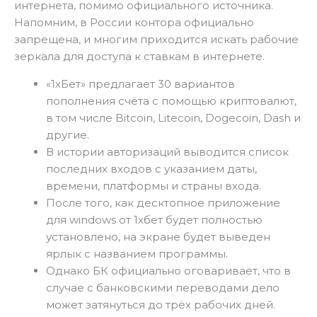
интернета, помимо официального источника.
Напомним, в России контора официально
запрещена, и многим приходится искать рабочие
зеркала для доступа к ставкам в интернете.
«1хБет» предлагает 30 вариантов
пополнения счёта с помощью криптовалют,
в том числе Bitcoin, Litecoin, Dogecoin, Dash и
другие.
В истории авторизаций выводится список
последних входов с указанием даты,
времени, платформы и страны входа.
После того, как десктопное приложение
для windows от 1хбет будет полностью
установлено, на экране будет выведен
ярлык с названием программы.
Однако БК официально оговаривает, что в
случае с банковскими переводами дело
может затянуться до трёх рабочих дней.