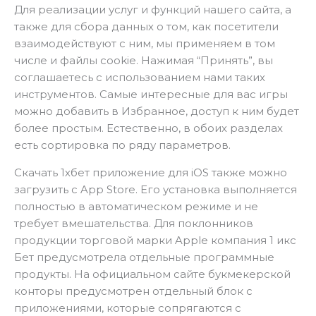
Для реализации услуг и функций нашего сайта, а
также для сбора данных о том, как посетители
взаимодействуют с ним, мы применяем в том
числе и файлы cookie. Нажимая “Принять”, вы
соглашаетесь с использованием нами таких
инструментов. Самые интересные для вас игры
можно добавить в Избранное, доступ к ним будет
более простым. Естественно, в обоих разделах
есть сортировка по ряду параметров.
Скачать 1хбет приложение для iOS также можно
загрузить с App Store. Его установка выполняется
полностью в автоматическом режиме и не
требует вмешательства. Для поклонников
продукции торговой марки Apple компания 1 икс
Бет предусмотрела отдельные программные
продукты. На официальном сайте букмекерской
конторы предусмотрен отдельный блок с
приложениями, которые сопрягаются с