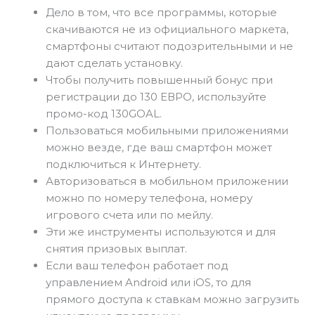
Дело в том, что все программы, которые
скачиваются не из официального маркета,
смартфоны считают подозрительными и не
дают сделать установку.
Чтобы получить повышенный бонус при
регистрации до 130 ЕВРО, используйте
промо-код 130GOAL.
Пользоваться мобильными приложениями
можно везде, где ваш смартфон может
подключиться к Интернету.
Авторизоваться в мобильном приложении
можно по номеру телефона, номеру
игрового счета или по мейлу.
Эти же инструменты используются и для
снятия призовых выплат.
Если ваш телефон работает под
управлением Android или iOS, то для
прямого доступа к ставкам можно загрузить