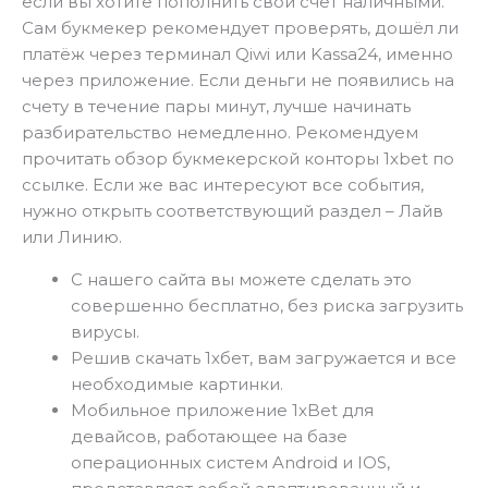
если вы хотите пополнить свой счёт наличными.
Сам букмекер рекомендует проверять, дошёл ли
платёж через терминал Qiwi или Kassa24, именно
через приложение. Если деньги не появились на
счету в течение пары минут, лучше начинать
разбирательство немедленно. Рекомендуем
прочитать обзор букмекерской конторы 1xbet по
ссылке. Если же вас интересуют все события,
нужно открыть соответствующий раздел – Лайв
или Линию.
С нашего сайта вы можете сделать это
совершенно бесплатно, без риска загрузить
вирусы.
Решив скачать 1хбет, вам загружается и все
необходимые картинки.
Мобильное приложение 1xBet для
девайсов, работающее на базе
операционных систем Android и IOS,