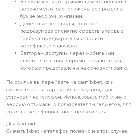
В левом меню, открывающемся кнопкой в
верхнем углу, расположены все разделы
букмекерской компании.
Денежные переводы, которые
подразумевают снятие средств впервые,
требуют предварительно пройти
верификацию аккаунта.
Бетторам доступны через мобильный
клиент все акции и промо предложения,
которые представлены на основном сайте.
По ссылке вы перейдете на сайт 1xbet. kz и
сможете скачать apk-файл на Андроид для
установки на телефон. Использовать мобильную
версию оптимально пользователям гаджетов, для
которых нет официального приложения.
Для Android
Скачать 1xbet на телефон полезно и в том случае,