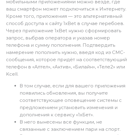
мобильными приложениями можно везде, где
ваш смартфон может подключиться к Интернету.
Кроме того, приложения — это альтернативный
способ доступа к сайту 1xBet в случае перебоев.
Через приложение 1xBet нужно сформировать
запрос, выбрав оператора и указав номер
телефона и сумму пополнения. Подтвердить
намерение пополнить нужно, введя код из СМС-
сообщения, которое придёт на соответствующий
телефон в «Алтел», «Актив», «Билайн», «Теле2» или
Kcell.
В том случае, если для вашего приложения
появились обновления, вы получите
соответствующее оповещение системы с
предложением установить изменения и
дополнения к сервису «1хБет».
В него вынесены все функции, не
связанные с заключением пари на спорт.