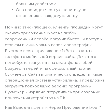
большим удобством.
Она проводит честную политику по
отношению к каждому клиенту.
Помимо этих «плюшек», клиенты площадки могут
скачать приложение 1xbet на любой
современный девайс, получив быстрый доступ к
ставкам и минимально использовав трафик.
Быстрее всего приложение 1xBet скачать на
телефон с мобильной версии сайта. Для этого
потребуется запустить на смартфоне любой
браузер и перейти на официальный портал
букмекера. Сайт автоматически определит, какая
операционная система установлена, и предложит
загрузить подходящую версию программы.
Букмекеры изрядно потрудились при создании
приложения устройства на ПК.
Как Выводить Деньги Через Приложение 1хбет?