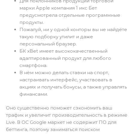
Для поклонников продукции торговой
марки Apple компания 1 икс Бет
предусмотрела отдельные программные
продукты.
Пожалуй, ни у одной конторы вы не найдёте
такую подборку утилит и даже
персональный браузер.
БК xBet имеет высококачественный
адаптированный продукт для любого
смартфона.
В нём можно делать ставки на спорт,
настраивать интерфейс, участвовать в
акциях и получать бонусы, а также управлять
финансами.
Оно существенно поможет сэкономить ваш
трафик и увеличит производительность в режиме
Live. В ОС Google маркет не содержит ПО для
беттинга, поэтому заниматься поиском