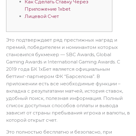
Как Сделать Ставку Через
Приложение 1xbet
Лицевой Счет
Это подтверждает ряд престижных наград и
премий, победителем и номинантом которых
становился букмекер — SBC Awards, Global
Gaming Awards и International Gaming Awards. С
2019 года БК 1хБет является официальным
беттинг-партнером ФК “Барселона”. В
приложении есть все необходимые функции –
вкладка с результатами матчей, история ставок,
удобный поиск, полезная информация. Полный
список доступных способов оплаты и вывода
зависит от страны пребывания игрока и валюты, в
которой открыт счет.
Это полностью бесплатно и безопасно, при