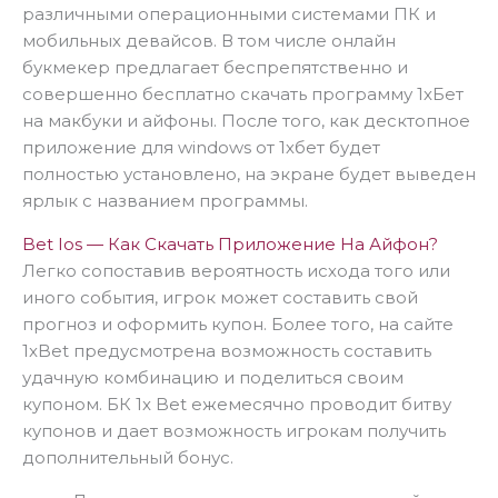
различными операционными системами ПК и
мобильных девайсов. В том числе онлайн
букмекер предлагает беспрепятственно и
совершенно бесплатно скачать программу 1хБет
на макбуки и айфоны. После того, как десктопное
приложение для windows от 1хбет будет
полностью установлено, на экране будет выведен
ярлык с названием программы.
Bet Іos — Как Скачать Приложение На Айфон?
Легко сопоставив вероятность исхода того или
иного события, игрок может составить свой
прогноз и оформить купон. Более того, на сайте
1xBet предусмотрена возможность составить
удачную комбинацию и поделиться своим
купоном. БК 1x Bet ежемесячно проводит битву
купонов и дает возможность игрокам получить
дополнительный бонус.