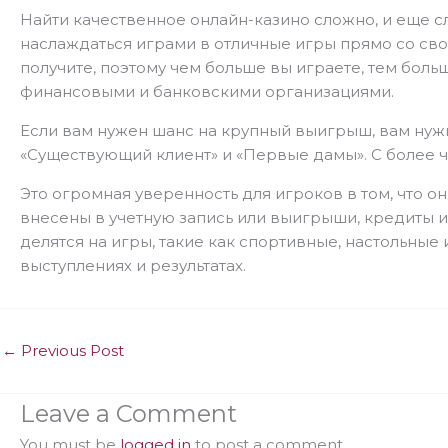
Найти качественное онлайн-казино сложно, и еще 
наслаждаться играми в отличные игры прямо со сво
получите, поэтому чем больше вы играете, тем бол
финансовыми и банковскими организациями.
Если вам нужен шанс на крупный выигрыш, вам нужно
«Существующий клиент» и «Первые дамы». С более 
Это огромная уверенность для игроков в том, что 
внесены в учетную запись или выигрыши, кредиты ил
делятся на игры, такие как спортивные, настольные
выступлениях и результатах.
←
Previous Post
Leave a Comment
You must be
logged in
to post a comment.