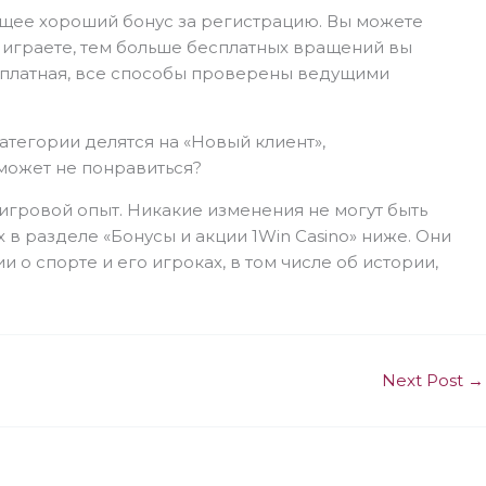
ющее хороший бонус за регистрацию. Вы можете
 играете, тем больше бесплатных вращений вы
есплатная, все способы проверены ведущими
атегории делятся на «Новый клиент»,
может не понравиться?
игровой опыт. Никакие изменения не могут быть
в разделе «Бонусы и акции 1Win Casino» ниже. Они
о спорте и его игроках, в том числе об истории,
Next Post
→