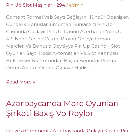
Pin Up Slot Maşınlar - 294
/
admin
415
Haqqında
Content Formal Veb Saytı Bağlayın️ Hündür Ödənişlər,
Nə
Gündəlik Bonuslar, ümumən Bunlar Sizi Pin Up
Öyrədə
Casinoda Gözləyir Pin Up Casino Azerbaijan “pin Up
Bilər
415 Nadir Online Casino Proloq Onlayn Idman
Mərcləri Və Bonusla Qeydiyya Pin Up Casino – Slot
Oyunları Saytı Hədis Avtomatları Və Slot Kazinosu
Bukmeker Kontorundan Başqa Bonuslar Pin-up
Demo Aviator Oyunu Oynayır Hədis […]
Read More »
Azərbaycanda Mərc Oyunları
Azərbaycanda
Mərc
Şirkəti Baxış Və Rəylər
Oyunları
Şirkəti
Baxış
Leave a Comment
/
Azərbaycanda Onlayn Kazino Pin