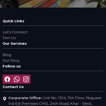
Quick Links
Let’s Connect
Join Us
Our Services
Blog
Our Story
Follow us
Contact Us
Corporate Office:
Unit No. 1104, 11th Floor, Nsquare
Ind Est Premises CHSL 24th Road, Khar - West,