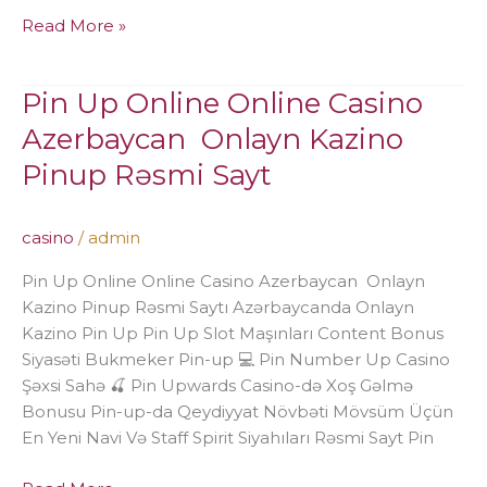
Read More »
Pin Up Online Online Casino
Pin
Up
Azerbaycan ️ Onlayn Kazino
Online
Pinup Rəsmi Sayt
Online
Casino
Azerbaycan
casino
/
admin
Onlayn
Pin Up Online Online Casino Azerbaycan ️ Onlayn
Kazino
Kazino Pinup Rəsmi Saytı Azərbaycanda Onlayn
Pinup
Kazino Pin Up Pin Up Slot Maşınları Content Bonus
Rəsmi
Siyasəti Bukmeker Pin-up 💻 Pin Number Up Casino
Sayt
Şəxsi Sahə 🍒 Pin Upwards Casino-də Xoş Gəlmə
Bonusu Pin-up-da Qeydiyyat Növbəti Mövsüm Üçün
En Yeni Navi Və Staff Spirit Siyahıları Rəsmi Sayt Pin