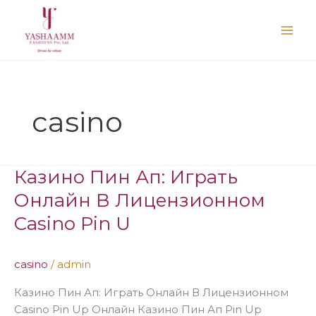
Skip
to
content
casino
Казино Пин Ап: Играть
Казино
Пин
Онлайн В Лицензионном
Ап:
Casino Pin U
Играть
Онлайн
В
casino
/
admin
Лицензионном
Casino
Казино Пин Ап: Играть Онлайн В Лицензионном
Pin
Casino Pin Up Онлайн Казино Пин Ап Pin Up