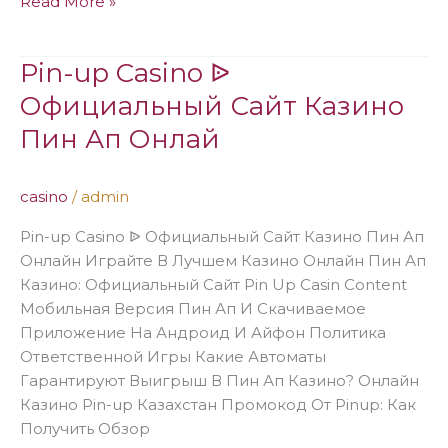
Read More »
Pin-up Casino ᐉ
Pin-
up
Официальный Сайт Казино
Casino
Пин Ап Онлай
ᐉ
Официальный
Сайт
casino
/
admin
Казино
Пин
Pin-up Casino ᐉ Официальный Сайт Казино Пин Ап
Ап
Онлайн Играйте В Лучшем Казино Онлайн Пин Ап
Онлай
Казино: Официальный Сайт Pin Up Casin Content
Мобильная Версия Пин Ап И Скачиваемое
Приложение На Андроид И Айфон Политика
Ответственной Игры Какие Автоматы
Гарантируют Выигрыш В Пин Ап Казино? Онлайн
Казино Pin-up Казахстан Промокод От Pinup: Как
Получить Обзор