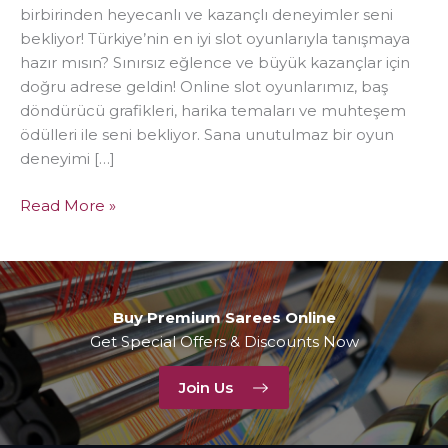
birbirinden heyecanlı ve kazançlı deneyimler seni
bekliyor! Türkiye’nin en iyi slot oyunlarıyla tanışmaya
hazır mısın? Sınırsız eğlence ve büyük kazançlar için
doğru adrese geldin! Online slot oyunlarımız, baş
döndürücü grafikleri, harika temaları ve muhteşem
ödülleri ile seni bekliyor. Sana unutulmaz bir oyun
deneyimi […]
Read More »
Buy Premium Sarees Online
Get Special Offers & Discounts Now
Join Us