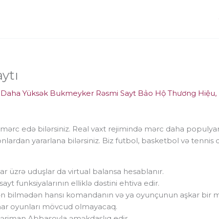
ytı
 Daha Yüksək Bukmeyker Rəsmi Sayt Bảo Hộ Thương Hiệu, 
a mərc edə bilərsiniz. Real vaxt rejimində mərc daha populyar 
nlardan yararlana bilərsiniz. Biz futbol, ​​basketbol və tenn
lar üzrə uduşlar da virtual balansa hesablanır.
yt funksiyalarının elliklə dəstini ehtiva edir.
dən bilmədən hansı komandanın və ya oyunçunun aşkar bir m
ar oyunları mövcud olmayacaq.
riman Abbasovla əməkdaşlıq edir.