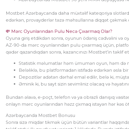
Mostbet Azərbaycanda daha müxtəlif kateqoriya slotlardır. 
edərkən, provayderlər təzə məhsullarına diqqət çəkmək ötr
💸 Mərc Oyunlarından Pulu Necə Çıxarmaq Olar?
Oyuna giriş etdikdən sonra, oyunun ödəniş cədvəlini və o
AZ-90-da mərc oyunlarından pulu çıxarmaq üçün, platform
qədər qazandıqdan sonra, kazancınızı Mostbet’in təklif etdi
Statistik məlumatlar həm ümumən oyun, həm də matçı
Beləliklə, bu platformadan istifadə edərkən əsla 
Depozitlər adətən dərhal emal edilir, belə ki, müştə
Əminik ki, bu sayt sizin sevimliniz olacaq və həyatın
Bundan əlavə, e-poçt, telefon və ya obrazli danışıq vasitəs
onlayn mərc oyunlarından həzz çixmaq istəyən hər kəs öt
Azərbaycanda Mostbet Bonusu
Sonra sizə miqdar tikmək üçün bütün variantlar haqqınd