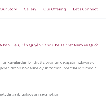
Our Story
Gallery
Our Offering
Let’s Connect
Nhãn Hiệu, Bản Quyền, Sáng Chế Tại Việt Nam Và Quốc
funksiyalardan biridir. Siz oyunun gedişatını izləyərək
is qədər idman növlərinə oyun zamanı mərclər iç olmaqla,
atçda qalib gələcəyini seçməkdir.