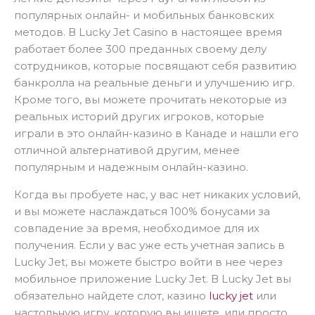
популярных онлайн- и мобильных банковских
методов. В Lucky Jet Casino в настоящее время
работает более 300 преданных своему делу
сотрудников, которые посвящают себя развитию
банкролла на реальные деньги и улучшению игр.
Кроме того, вы можете прочитать некоторые из
реальных историй других игроков, которые
играли в это онлайн-казино в Канаде и нашли его
отличной альтернативой другим, менее
популярным и надежным онлайн-казино.
Когда вы пробуете нас, у вас нет никаких условий,
и вы можете наслаждаться 100% бонусами за
совпадение за время, необходимое для их
получения. Если у вас уже есть учетная запись в
Lucky Jet, вы можете быстро войти в нее через
мобильное приложение Lucky Jet. В Lucky Jet вы
обязательно найдете слот, казино
lucky jet
или
настольную игру, которую вы ищете, или просто