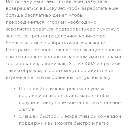
Вот почему мы знаем, что вы всегда будете
возвращаться в Lucky Jet, чтобы заработать еще
больше бесплатных денег. Чтобы
присоединиться, игрокам необходимо
зарегистрироваться, подтвердить свою учетную
запись, сыграть определенное количество
бесплатных игр и набрать очки лояльности.
Программное обеспечение сертифицировано на
самом высоком уровне независимыми органами
тестирования, такими как TST, eCOGRA и другими.
Таким образом, игроки смогут поставить свои
игровые деньги на более выгодную выплату.
Попробуйте лучшие рекомендуемые
поставщики игровых автоматов, чтобы
получить наилучшие впечатления от онлайн-
слотов.
С нашей быстрой и эффективной командой
поддержки вы можете быстро и легко