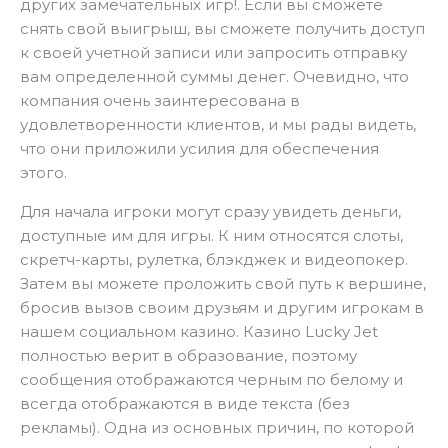
других замечательных игр!. Если вы сможете
снять свой выигрыш, вы сможете получить доступ
к своей учетной записи или запросить отправку
вам определенной суммы денег. Очевидно, что
компания очень заинтересована в
удовлетворенности клиентов, и мы рады видеть,
что они приложили усилия для обеспечения
этого.
Для начала игроки могут сразу увидеть деньги,
доступные им для игры. К ним относятся слоты,
скретч-карты, рулетка, блэкджек и видеопокер.
Затем вы можете проложить свой путь к вершине,
бросив вызов своим друзьям и другим игрокам в
нашем социальном казино. Казино Lucky Jet
полностью верит в образование, поэтому
сообщения отображаются черным по белому и
всегда отображаются в виде текста (без
рекламы). Одна из основных причин, по которой