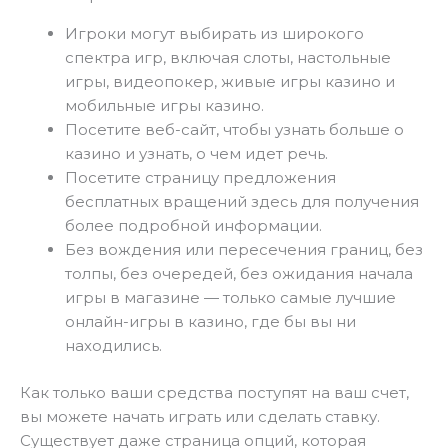
Игроки могут выбирать из широкого
спектра игр, включая слоты, настольные
игры, видеопокер, живые игры казино и
мобильные игры казино.
Посетите веб-сайт, чтобы узнать больше о
казино и узнать, о чем идет речь.
Посетите страницу предложения
бесплатных вращений здесь для получения
более подробной информации.
Без вождения или пересечения границ, без
толпы, без очередей, без ожидания начала
игры в магазине — только самые лучшие
онлайн-игры в казино, где бы вы ни
находились.
Как только ваши средства поступят на ваш счет,
вы можете начать играть или сделать ставку.
Существует даже страница опций, которая