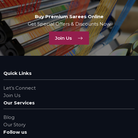
Buy Premium Sarees Online
Get Special Offers & Discounts Now
Join Us
Quick Links
Let’s Connect
Join Us
Our Services
Blog
Our Story
Follow us