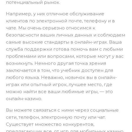
потенциальный рынок.
Например, у них отличное обслуживание
клиентов по электронной почте, телефону и в
чате. Мы очень серьезно относимся к
безопасности ваших личных данных и соблюдаем
самые высокие стандарты в онлайн-играх. Ваша
служба поддержки готова помочь вам с любыми
проблемами или вопросами, которые могут у вас
возникнуть. Немного другая точка зрения
заключается в том, что учебник доступен для
любого языка. Неважно, новичок вы в онлайн-
играх или опытный игрок, лучшее место, где
можно найти все ваши любимые игры, — это
онлайн-казино.
Вы можете связаться с ними через социальные
сети, телефон, электронную почту или чат.
Существует множество конкурентов,
предлагающих все, от игр для мобильных казино