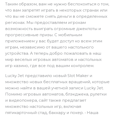
Таким образом, вам не нужно беспокоиться о том,
что вам запретят играть в некоторых странах или
что вы не сможете снять деньги в определенных
регионах. Мы предоставляем игрокам
возможность выиграть огромные джекпоты и
прогрессивные призы. С мобильным
приложением у вас будет доступ ко всем этим
играм, независимо от вашего настольного
устройства. А теперь добро пожаловать в наш
мир веселых игровых автоматов и настольных
игр казино, где все под вашим контролем.
Lucky Jet представило новый Slot Maker и
множество новых бесплатных вращений, которые
можно найти в вашей учетной записи Lucky Jet.
Помимо игровых автоматов, блэкджека, рулетки
и видеопокера, сайт также предлагает
множество настольных игр, включая
пятикарточный стад, баккару и покер. • Наша