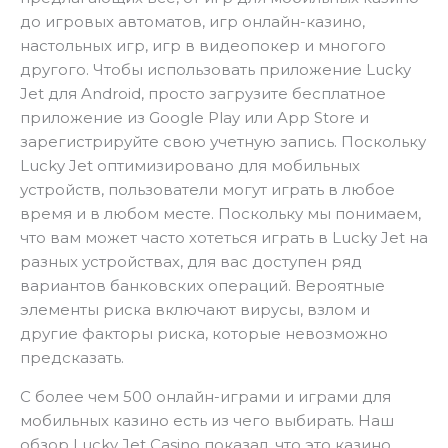
до игровых автоматов, игр онлайн-казино,
настольных игр, игр в видеопокер и многого
другого. Чтобы использовать приложение Lucky
Jet для Android, просто загрузите бесплатное
приложение из Google Play или App Store и
зарегистрируйте свою учетную запись. Поскольку
Lucky Jet оптимизировано для мобильных
устройств, пользователи могут играть в любое
время и в любом месте. Поскольку мы понимаем,
что вам может часто хотеться играть в Lucky Jet на
разных устройствах, для вас доступен ряд
вариантов банковских операций. Вероятные
элементы риска включают вирусы, взлом и
другие факторы риска, которые невозможно
предсказать.
С более чем 500 онлайн-играми и играми для
мобильных казино есть из чего выбирать. Наш
обзор Lucky Jet Casino показал, что это казино