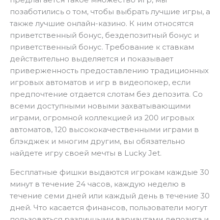
позаботились о том, чтобы выбрать лучшие игры, а
также лучшие онлайн-казино. К ним относятся
приветственный бонус, бездепозитный бонус и
приветственный бонус. Требование к ставкам
действительно выделяется и показывает
приверженность предоставлению традиционных
игровых автоматов и игр в видеопокер, если
предпочтение отдается слотам без депозита. Со
всеми доступными новыми захватывающими
играми, огромной коллекцией из 200 игровых
автоматов, 120 высококачественными играми в
блэкджек и многим другим, вы обязательно
найдете игру своей мечты в Lucky Jet.
Бесплатные фишки выдаются игрокам каждые 30
минут в течение 24 часов, каждую неделю в
течение семи дней или каждый день в течение 30
дней. Что касается финансов, пользователи могут
пользоваться различными вариантами депозита и