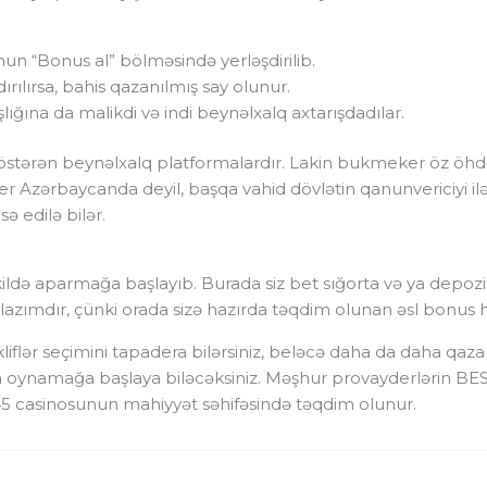
un “Bonus al” bölməsində yerləşdirilib.
ılırsa, bahis qazanılmış say olunur.
lığına da malikdi və indi beynəlxalq axtarışdadılar.
stərən beynəlxalq platformalardır. Lakin bukmeker öz öhdəlik
r Azərbaycanda deyil, başqa vahid dövlətin qanunvericiyi ilə
 edilə bilər.
şəkildə aparmağa başlayıb. Burada siz bet sığorta və ya depo
zımdır, çünki orada sizə hazırda təqdim olunan əsl bonus 
lər seçimini tapadera bilərsiniz, beləcə daha da daha qazana 
la oynamağa başlaya biləcəksiniz. Məşhur provayderlərin BE
a 45 casinosunun mahiyyət səhifəsində təqdim olunur.