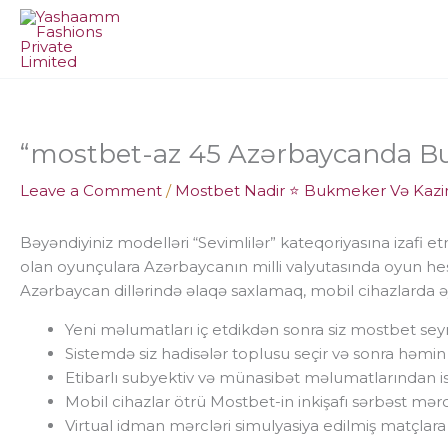
Skip
to
content
“mostbet-az 45 Azərbaycanda B
Leave a Comment
/
Mostbet Nadir ⭐️ Bukmeker Və Kazin
Bəyəndiyiniz modelləri “Sevimlilər” kateqoriyasına izafi
olan oyunçulara Azərbaycanın milli valyutasında oyun hes
Azərbaycan dillərində əlaqə saxlamaq, mobil cihazlar
Yeni məlumatları iç etdikdən sonra siz mostbet seyrə
Sistemdə siz hadisələr toplusu seçir və sonra həm
Etibarlı subyektiv və münasibət məlumatlarından is
Mobil cihazlar ötrü Mostbet-in inkişafı sərbəst mər
Virtual idman mərcləri simulyasiya edilmiş matçla