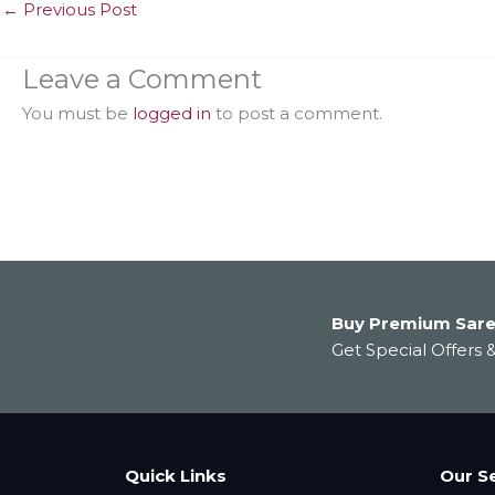
←
Previous Post
Leave a Comment
You must be
logged in
to post a comment.
Buy Premium Sare
Get Special Offers
Quick Links
Our S