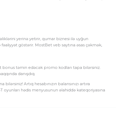
lərini yerinə yetirir, qumar biznesi ilə uyğun
 fəaliyyət göstərir. MostBet veb saytına əsas çəkmək,
zit bonus təmin edəcək promo kodları tapa bilərsiniz.
haqqında danışdıq.
bilərsiniz! Artıq hesabınızın balansınızı artıra
ST oyunları hədis menyusunun əlahiddə kateqoriyasına