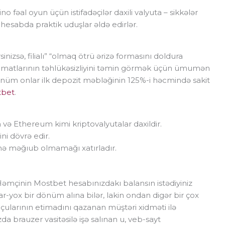
 fəal oyun üçün istifadəçilər daxili valyuta – sikkələr
 hesabda praktik uduşlar əldə edirlər.
inizsə, filialı” “olmaq ötrü ərizə formasını doldura
məlumatlarının təhlükəsizliyini təmin görmək üçün ümumən
dönüm onlar ilk depozit məbləğinin 125%-i həcmində sakit
tbet
.
n və Ethereum kimi kriptovalyutalar daxildir.
i dövrə edir.
nə məğıub olmamağı xatırladır.
 Həmçinin Mostbet hesabınızdakı balansın istədiyiniz
-yox bir dönüm alına bilər, lakin ondan digər bir çox
ularının etimadını qazanan müştəri xidməti ilə
brauzer vasitəsilə işə salınan u, veb-sayt