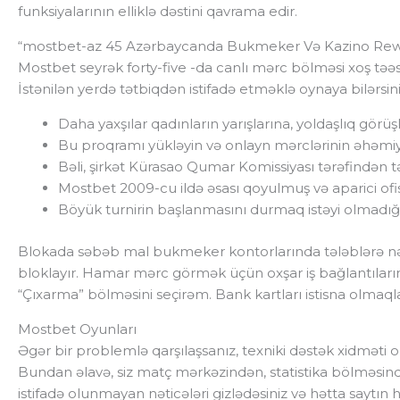
funksiyalarının elliklə dəstini qavrama edir.
“mostbet-az 45 Azərbaycanda Bukmeker Və Kazino Re
Mostbet seyrək forty-five -da canlı mərc bölməsi xoş təəs
İstənilən yerdə tətbiqdən istifadə etməklə oynaya bilərsin
Daha yaxşılar qadınların yarışlarına, yoldaşlıq görüş
Bu proqramı yükləyin və onlayn mərclərinin əhəmiyy
Bəli, şirkət Kürasao Qumar Komissiyası tərəfindən tən
Mostbet 2009-cu ildə əsası qoyulmuş və aparici ofis
Böyük turnirin başlanmasını durmaq istəyi olmadığı 
Blokada səbəb mal bukmeker kontorlarında tələblərə nəz
bloklayır. Hamar mərc görmək üçün oxşar iş bağlantılar
“Çıxarma” bölməsini seçirəm. Bank kartları istisna olmaqla
Mostbet Oyunları
Əgər bir problemlə qarşılaşsanız, texniki dəstək xidməti 
Bundan əlavə, siz matç mərkəzindən, statistika bölməsindən i
istifadə olunmayan nəticələri gizlədəsiniz və hətta saytın 