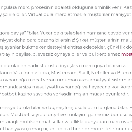
nçulara mərc prosesinin ədalətli olduğuna əminlik verir. Kazino
yişdirilə bilər. Virtual pula mərc etməklə müştərilər mahiyyət
orə dəyişə” “bilər. Yuxarıdakı tələblərin hamısına cavab verirs
kəmiyyət daha para qazana bilərsiniz! Şirkət müştərilərinin 
aşlayanlar bukmeker dəstəyini ehtiras edəcəklər, çünki ilk 
xayın deyilsə, o, əvəzsiz oynaya bilər və pul xərcləməz
mos
o cümlədən nadir statuslu döyüşlərə mərc qoya bilərsiniz.
na Visa for australia, Mastercard, Skrill, Neteller və Bitcoi
ə oynamağa macal verən ümumən əsas əməliyyat sistemlərin
komandası sizə məsuliyyətli oynamağı və həyəcana kor-kora
Mostbet kazino saytında yerləşdirilmiş ən müasir oyunlardır.
ssiya tutula bilər və bu, seçilmiş üsula ötrü fərqlənə bilər.
lun. Mostbet seyrək forty-five mülayim gəlmisiniz bonusu var
əmtəraqlı möhkəm məhsullar və elliklə dünyadan mərc oyunç
ədiyyəsi çixmaq üçün lap azı three or more. Telefonunuzda 