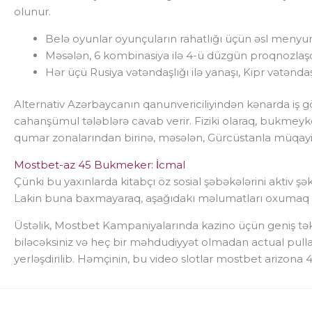
olunur.
Belə oyunlar oyunçuların rahatlığı üçün əsl menyun
Məsələn, 6 kombinasiya ilə 4-ü düzgün proqnozlaşdır
Hər üçü Rusiya vətəndaşlığı ilə yanaşı, Kipr vətəndaş
Alternativ Azərbaycanın qanunvericiliyindən kənarda iş gö
cahanşümul tələblərə cavab verir. Fiziki olaraq, bukmeyke
qumar zonalarından birinə, məsələn, Gürcüstanla müqayisə
Mostbet-az 45 Bukmeker: İcmal
Çünki bu yaxınlarda kitabçı öz sosial şəbəkələrini aktiv 
Lakin buna baxmayaraq, aşağıdakı məlumatları oxumaq la
Üstəlik, Mostbet Kampaniyalarında kazino üçün geniş təklif
biləcəksiniz və heç bir məhdudiyyət olmadan actual pul
yerləşdirilib. Həmçinin, bu video slotlar mostbet arizon