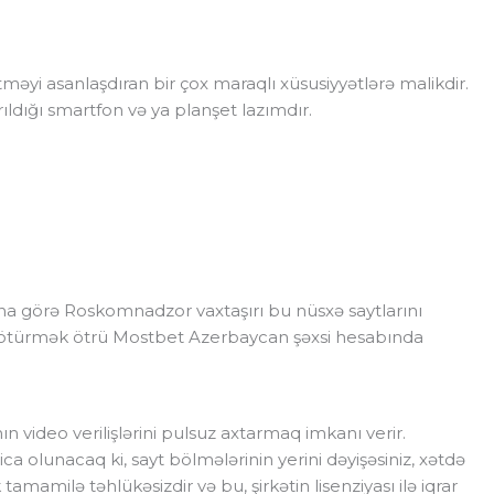
məyi asanlaşdıran bir çox maraqlı xüsusiyyətlərə malikdir.
ıldığı smartfon və ya planşet lazımdır.
a görə Roskomnadzor vaxtaşırı bu nüsxə saytlarını
 götürmək ötrü Mostbet Azerbaycan şəxsi hesabında
 video verilişlərini pulsuz axtarmaq imkanı verir.
ica olunacaq ki, sayt bölmələrinin yerini dəyişəsiniz, xətdə
mamilə təhlükəsizdir və bu, şirkətin lisenziyası ilə iqrar