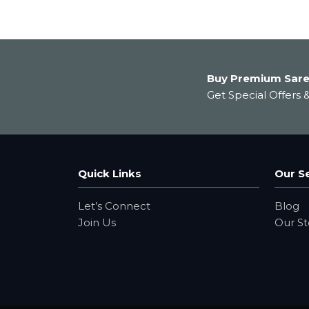
Buy Premium Sare
Get Special Offers
Quick Links
Our S
Let’s Connect
Blog
Join Us
Our St