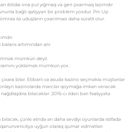
ibtidai ona pul yiğmaq və geri çixarmaq lazımdır
nunla bağlı qətiyyən bir problem yoxdur. Pin Up
rəsi ilə uduşların çıxarılması daha sürətli olur.
ımdır.
balans artımından alır.
i etmək mümkün deyil.
roqramını yükləmək mümkün yox .
xara bilər. Etibarlı və asudə kazino seçməklə müştərilər
ə onlayn kazinolarda mərclər qoymağa imkan verəcək.
dlaşdıra biləcəklər. 2016-cı ildən bəri fəaliyyətə
 biləcək, çünki əlində ən daha sevdiyi oyunlarda istifadə
ın qanunvericiliyə uyğun olaraq qumar xidmətləri