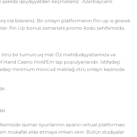
şəkildə qeydiyyatdan keçməlisiniz . Azərbaycanlı
q ola bilərsiniz. Bir onlayn platformanın Pin-up-a girərək
nirlər. Pin Up bonus zəmanətli promo kodu səhifəmizdə,
ötrü bir tumurcuq mal. Öz məhdudiyyətlərinizə və
f Hand Casino Hold’Em lap populyarlarıdır. İstifadəçi
 istifadəçi minimum mövcud məbləğ ötrü onlayn kazinoda
ır.
ir.
Ölkəmizdə qumar oyunlarının aparıcı virtual platforması
kəm mükafat əldə etməyə imkan verir. Bütün studiyalar