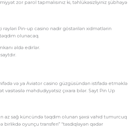
iyyət zor parol tapmalısınız ki, təhlükəsizliyiniz şübhəyə
rəyləri Pin-up casino nadir göstərilən xidmətlərin
 təqdim olunacaq.
kanı əldə edirlər.
saytdır.
 səhifədə və ya Aviator casino güzgüsündən istifadə etməklə
 vasitəsilə məhdudiyyətsiz çıxara bilər. Sayt Pin Up
fəsinin az sağ küncündə təqdim olunan şəxsi vahid tumurcuq
 birlikdə oyunçu transferi” “təsdiqləyən qədər