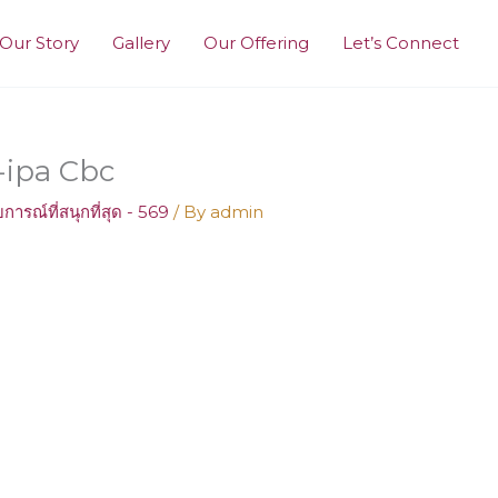
Our Story
Gallery
Our Offering
Let’s Connect
-ipa Cbc
รณ์ที่สนุกที่สุด - 569
/ By
admin