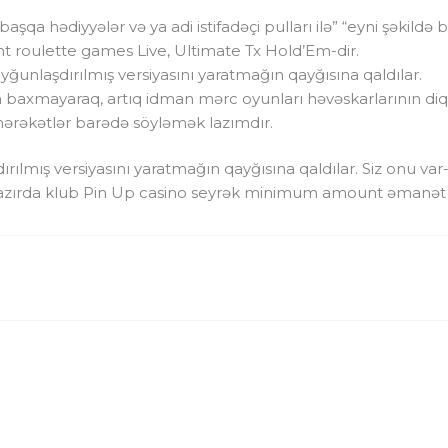
qa hədiyyələr və ya adi istifadəçi pulları ilə” “eyni şəkildə ba
nt roulette games Live, Ultimate Tx Hold’Em-dir.
uyğunlaşdırılmış versiyasını yaratmağın qayğısına qaldılar.
baxmayaraq, artıq idman mərc oyunları həvəskarlarının diqq
 hərəkətlər barədə söyləmək lazımdır.
dırılmış versiyasını yaratmağın qayğısına qaldılar. Siz onu 
Hazırda klub Pin Up casino seyrək minimum amount əmanət 2