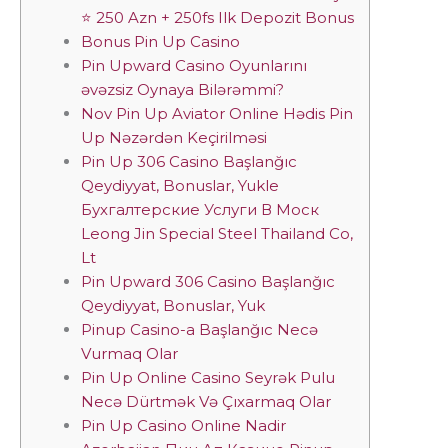
⭐️ 250 Azn + 250fs Ilk Depozit Bonus
Bonus Pin Up Casino
Pin Upward Casino Oyunlarını
əvəzsiz Oynaya Bilərəmmi?
Nov Pin Up Aviator️ Online Hədis Pin
Up Nəzərdən Keçirilməsi
Pin Up 306 Casino Başlanğıc
Qeydiyyat, Bonuslar, Yukle
Бухгалтерские Услуги В Моск
Leong Jin Special Steel Thailand Co,
Lt
Pin Upward 306 Casino Başlanğıc
Qeydiyyat, Bonuslar, Yuk
Pinup Casino-a Başlanğıc Necə
Vurmaq Olar
Pin Up Online Casino Seyrək Pulu
Necə Dürtmək Və Çıxarmaq Olar
Pin Up Casino Online Nadir