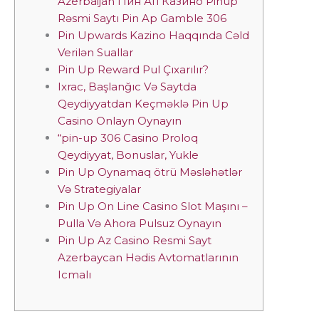
Azerbaijan Пин Ап Казино Pinup
Rəsmi Saytı Pin Ap Gamble 306
Pin Upwards Kazino Haqqında Cəld
Verilən Suallar
Pin Up Reward Pul Çıxarılır?
Ixrac, Başlanğıc Və Saytda
Qeydiyyatdan Keçməklə Pin Up
Casino Onlayn Oynayın
“pin-up 306 Casino Proloq
Qeydiyyat, Bonuslar, Yukle
Pin Up Oynamaq ötrü Məsləhətlər
Və Strategiyalar
Pin Up On Line Casino Slot Maşını –
Pulla Və Ahora Pulsuz Oynayın
Pin Up Az Casino Resmi Sayt
Azerbaycan Hədis Avtomatlarının
Icmalı