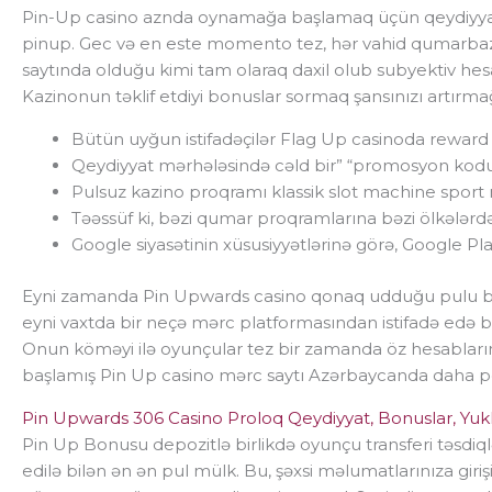
Pin-Up casino aznda oynamağa başlamaq üçün qeydiyyat 
pinup. Gec və en este momento tez, hər vahid qumarbaz 
saytında olduğu kimi tam olaraq daxil olub subyektiv hesab
Kazinonun təklif etdiyi bonuslar sormaq şansınızı artırm
Bütün uyğun istifadəçilər Flag Up casinoda reward
Qeydiyyat mərhələsində cəld bir” “promosyon kodu 
Pulsuz kazino proqramı klassik slot machine sport 
Təəssüf ki, bəzi qumar proqramlarına bəzi ölkələ
Google siyasətinin xüsusiyyətlərinə görə, Google 
Eyni zamanda Pin Upwards casino qonaq udduğu pulu bank 
eyni vaxtda bir neçə mərc platformasından istifadə edə
Onun köməyi ilə oyunçular tez bir zamanda öz hesablarına 
başlamış Pin Up casino mərc saytı Azərbaycanda daha pop
Pin Upwards 306 Casino Proloq Qeydiyyat, Bonuslar, Yukl
Pin Up Bonusu depozitlə birlikdə oyunçu transferi təsdiqləy
edilə bilən ən ən pul mülk. Bu, şəxsi məlumatlarınıza giri