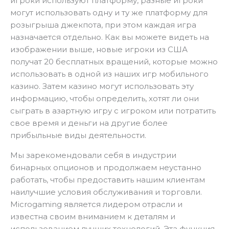
игроки используют платформу, разные игроки
могут использовать одну и ту же платформу для
розыгрыша джекпота, при этом каждая игра
назначается отдельно. Как вы можете видеть на
изображении выше, новые игроки из США
получат 20 бесплатных вращений, которые можно
использовать в одной из наших игр мобильного
казино. Затем казино могут использовать эту
информацию, чтобы определить, хотят ли они
сыграть в азартную игру с игроком или потратить
свое время и деньги на другие более
прибыльные виды деятельности.
Мы зарекомендовали себя в индустрии
бинарных опционов и продолжаем неустанно
работать, чтобы предоставить нашим клиентам
наилучшие условия обслуживания и торговли.
Microgaming является лидером отрасли и
известна своим вниманием к деталям и
использованием лучших технологий. Эта функция