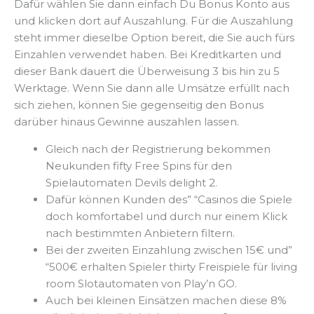
Dafür wählen Sie dann einfach Du Bonus Konto aus
und klicken dort auf Auszahlung. Für die Auszahlung
steht immer dieselbe Option bereit, die Sie auch fürs
Einzahlen verwendet haben. Bei Kreditkarten und
dieser Bank dauert die Überweisung 3 bis hin zu 5
Werktage. Wenn Sie dann alle Umsätze erfüllt nach
sich ziehen, können Sie gegenseitig den Bonus
darüber hinaus Gewinne auszahlen lassen.
Gleich nach der Registrierung bekommen
Neukunden fifty Free Spins für den
Spielautomaten Devils delight 2.
Dafür können Kunden des” “Casinos die Spiele
doch komfortabel und durch nur einem Klick
nach bestimmten Anbietern filtern.
Bei der zweiten Einzahlung zwischen 15€ und”
“500€ erhalten Spieler thirty Freispiele für living
room Slotautomaten von Play’n GO.
Auch bei kleinen Einsätzen machen diese 8%