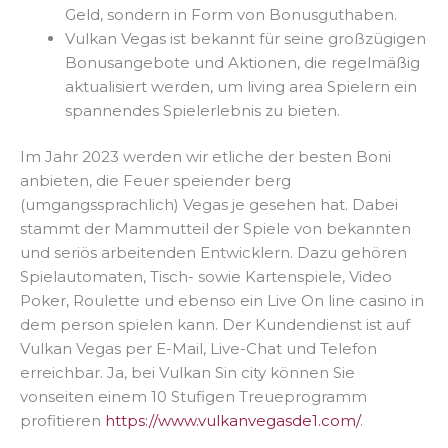
Geld, sondern in Form von Bonusguthaben.
Vulkan Vegas ist bekannt für seine großzügigen
Bonusangebote und Aktionen, die regelmäßig
aktualisiert werden, um living area Spielern ein
spannendes Spielerlebnis zu bieten.
Im Jahr 2023 werden wir etliche der besten Boni
anbieten, die Feuer speiender berg
(umgangssprachlich) Vegas je gesehen hat. Dabei
stammt der Mammutteil der Spiele von bekannten
und seriös arbeitenden Entwicklern. Dazu gehören
Spielautomaten, Tisch- sowie Kartenspiele, Video
Poker, Roulette und ebenso ein Live On line casino in
dem person spielen kann. Der Kundendienst ist auf
Vulkan Vegas per E-Mail, Live-Chat und Telefon
erreichbar. Ja, bei Vulkan Sin city können Sie
vonseiten einem 10 Stufigen Treueprogramm
profitieren
https://www.vulkanvegasde1.com/
.