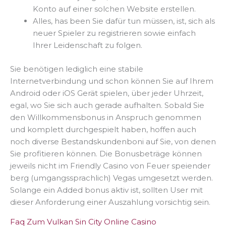
Konto auf einer solchen Website erstellen.
Alles, has been Sie dafür tun müssen, ist, sich als
neuer Spieler zu registrieren sowie einfach
Ihrer Leidenschaft zu folgen.
Sie benötigen lediglich eine stabile
Internetverbindung und schon können Sie auf Ihrem
Android oder iOS Gerät spielen, über jeder Uhrzeit,
egal, wo Sie sich auch gerade aufhalten. Sobald Sie
den Willkommensbonus in Anspruch genommen
und komplett durchgespielt haben, hoffen auch
noch diverse Bestandskundenboni auf Sie, von denen
Sie profitieren können. Die Bonusbeträge können
jeweils nicht im Friendly Casino von Feuer speiender
berg (umgangssprachlich) Vegas umgesetzt werden.
Solange ein Added bonus aktiv ist, sollten User mit
dieser Anforderung einer Auszahlung vorsichtig sein.
Faq Zum Vulkan Sin City Online Casino