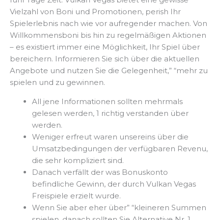
Vielzahl von Boni und Promotionen, perish Ihr
Spielerlebnis nach wie vor aufregender machen. Von
Willkommensboni bis hin zu regelmäßigen Aktionen
– es existiert immer eine Möglichkeit, Ihr Spiel über
bereichern. Informieren Sie sich über die aktuellen
Angebote und nutzen Sie die Gelegenheit,” “mehr zu
spielen und zu gewinnen.
All jene Informationen sollten mehrmals
gelesen werden, 1 richtig verstanden über
werden.
Weniger erfreut waren unsereins über die
Umsatzbedingungen der verfügbaren Revenu,
die sehr kompliziert sind.
Danach verfällt der was Bonuskonto
befindliche Gewinn, der durch Vulkan Vegas
Freispiele erzielt wurde.
Wenn Sie aber eher über” “kleineren Summen
spielen, danach sollten Sie Alternative Nr. 1