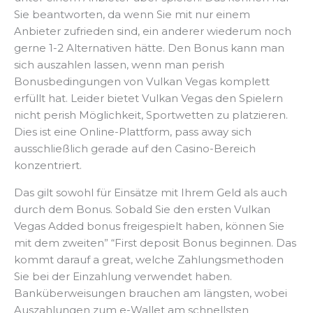
Sie beantworten, da wenn Sie mit nur einem
Anbieter zufrieden sind, ein anderer wiederum noch
gerne 1-2 Alternativen hätte. Den Bonus kann man
sich auszahlen lassen, wenn man perish
Bonusbedingungen von Vulkan Vegas komplett
erfüllt hat. Leider bietet Vulkan Vegas den Spielern
nicht perish Möglichkeit, Sportwetten zu platzieren.
Dies ist eine Online-Plattform, pass away sich
ausschließlich gerade auf den Casino-Bereich
konzentriert.
Das gilt sowohl für Einsätze mit Ihrem Geld als auch
durch dem Bonus. Sobald Sie den ersten Vulkan
Vegas Added bonus freigespielt haben, können Sie
mit dem zweiten” “First deposit Bonus beginnen. Das
kommt darauf a great, welche Zahlungsmethoden
Sie bei der Einzahlung verwendet haben.
Banküberweisungen brauchen am längsten, wobei
Auszahlungen zum e-Wallet am schnellsten