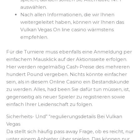
auswählen.
Nach allen Informationen, die wir Ihnen
weitergeleitet haben, können wir Ihnen das
Vulkan Vegas On line casino wärmstens
empfehlen.
Für die Turniere muss ebenfalls eine Anmeldung per
einfachem Mausklick auf der Aktionsseite erfolgen.
Hier werden regelmäßig Cash-Preise des mehreren
hundert Pound vergeben. Nichts könnte einfacher
sein, als in diesem Online Casino ein Bestandskunde
zu werden. Alles, had been Sie dafür tun müssen, ist,
gegenseitig als neuer Spieler zu registrieren sowie
einfach Ihrer Leidenschaft zu folgen.
Sicherheits- Und” “regulierungsdetails Bei Vulkan
Vegas
Da stellt sich häufig pass away Frage, ob es reicht, nur
unter einem Anbieter über spielen. Das können nur