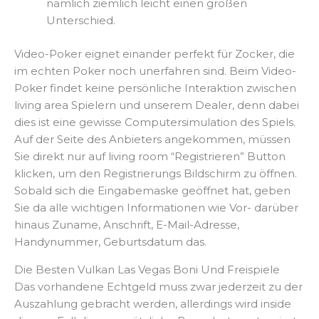
nämlich ziemlich leicht einen großen
Unterschied.
Video-Poker eignet einander perfekt für Zocker, die
im echten Poker noch unerfahren sind. Beim Video-
Poker findet keine persönliche Interaktion zwischen
living area Spielern und unserem Dealer, denn dabei
dies ist eine gewisse Computersimulation des Spiels.
Auf der Seite des Anbieters angekommen, müssen
Sie direkt nur auf living room “Registrieren” Button
klicken, um den Registrierungs Bildschirm zu öffnen.
Sobald sich die Eingabemaske geöffnet hat, geben
Sie da alle wichtigen Informationen wie Vor- darüber
hinaus Zuname, Anschrift, E-Mail-Adresse,
Handynummer, Geburtsdatum das.
Die Besten Vulkan Las Vegas Boni Und Freispiele
Das vorhandene Echtgeld muss zwar jederzeit zu der
Auszahlung gebracht werden, allerdings wird inside