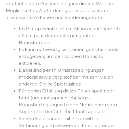
eröffnet jedem Zocker eine ganz direkte Welt der
Möglichkeiten. Außerdem gibt es viele weitere
interessante Aktionen und Sonderangebote.
Im Prinzip beinhaltet ein Aktionscode nämlich
oft ein paar der bereits genannten
Bonusformen.
Es kann notwendig sein, einen gutscheincode
anzugeben, um den solchen Bonus zu
aktivieren.
Dabei sind perish Umsatzbedingungen
moderat sowie vergleichbar mit sehr vielen
anderen Online Spielcasinos.
Für perish Erfüllung dieser Feuer speiender
berg (umgangssprachlich) Vegas
Bonusbedingungen haben Neukunden vom
Augenblick der Gutschrift fünf Tage Zeit.
Setzen Sie einander mit ihnen within
Verbindung und sie werden Ihnen unter der