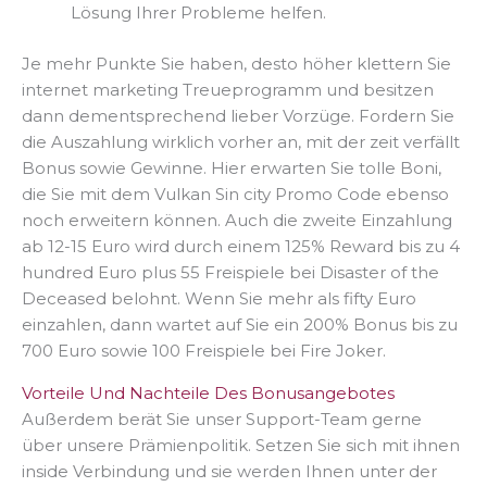
Lösung Ihrer Probleme helfen.
Je mehr Punkte Sie haben, desto höher klettern Sie
internet marketing Treueprogramm und besitzen
dann dementsprechend lieber Vorzüge. Fordern Sie
die Auszahlung wirklich vorher an, mit der zeit verfällt
Bonus sowie Gewinne. Hier erwarten Sie tolle Boni,
die Sie mit dem Vulkan Sin city Promo Code ebenso
noch erweitern können. Auch die zweite Einzahlung
ab 12-15 Euro wird durch einem 125% Reward bis zu 4
hundred Euro plus 55 Freispiele bei Disaster of the
Deceased belohnt. Wenn Sie mehr als fifty Euro
einzahlen, dann wartet auf Sie ein 200% Bonus bis zu
700 Euro sowie 100 Freispiele bei Fire Joker.
Vorteile Und Nachteile Des Bonusangebotes
Außerdem berät Sie unser Support-Team gerne
über unsere Prämienpolitik. Setzen Sie sich mit ihnen
inside Verbindung und sie werden Ihnen unter der