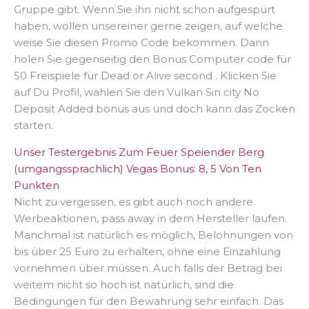
Gruppe gibt. Wenn Sie ihn nicht schon aufgespürt
haben, wollen unsereiner gerne zeigen, auf welche
weise Sie diesen Promo Code bekommen. Dann
holen Sie gegenseitig den Bonus Computer code für
50 Freispiele für Dead or Alive second . Klicken Sie
auf Du Profil, wählen Sie den Vulkan Sin city No
Deposit Added bonus aus und doch kann das Zocken
starten.
Unser Testergebnis Zum Feuer Speiender Berg
(umgangssprachlich) Vegas Bonus: 8, 5 Von Ten
Punkten
Nicht zu vergessen, es gibt auch noch andere
Werbeaktionen, pass away in dem Hersteller laufen.
Manchmal ist natürlich es möglich, Belohnungen von
bis über 25 Euro zu erhalten, ohne eine Einzahlung
vornehmen über müssen. Auch falls der Betrag bei
weitem nicht so hoch ist natürlich, sind die
Bedingungen für den Bewahrung sehr einfach. Das