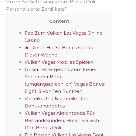
Holen Sie Sich Living Room Bonus Onli
Personalisierte Zertifikate”
Content
Faq Zum Vulkan Las Vegas Online
Casino
🔥 Dieser Heiße Bonus Genau
Dieser Woche
Vulkan Vegas Mobiles Spielen
Unser Testergebnis Zum Feuer
Speiender Berg
(umgangssprachlich) Vegas Bonus:
Eight, 5 Von Ten Punkten
Vorteile Und Nachteile Des
Bonusangebotes
Vulkan Vegas Aktionscode Für
Bestandskunden: Holen Sie Sich
Den Bonus Onli
Die Besten Vulkan Las Vegas Boni