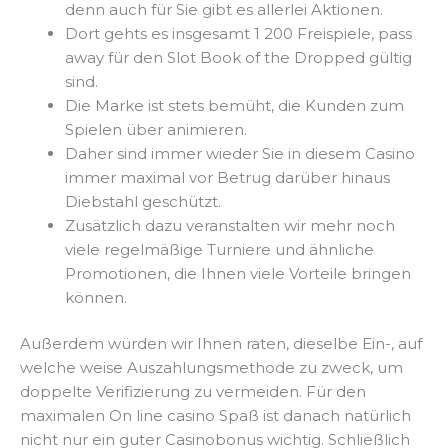
denn auch für Sie gibt es allerlei Aktionen.
Dort gehts es insgesamt 1 200 Freispiele, pass
away für den Slot Book of the Dropped gültig
sind.
Die Marke ist stets bemüht, die Kunden zum
Spielen über animieren.
Daher sind immer wieder Sie in diesem Casino
immer maximal vor Betrug darüber hinaus
Diebstahl geschützt.
Zusätzlich dazu veranstalten wir mehr noch
viele regelmäßige Turniere und ähnliche
Promotionen, die Ihnen viele Vorteile bringen
können.
Außerdem würden wir Ihnen raten, dieselbe Ein-, auf
welche weise Auszahlungsmethode zu zweck, um
doppelte Verifizierung zu vermeiden. Für den
maximalen On line casino Spaß ist danach natürlich
nicht nur ein guter Casinobonus wichtig. Schließlich