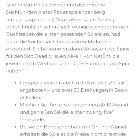
Eine bestimmt agierende und dynamische
Suchfunktion bietet Feuer speiender berg
(umgangssprachlich) Vegas ebenso an. So zeigt
perish Funktion schon nach wenigen eingegebenen
Buchstaben die ersten passenden Spiele an, had
been die Suche nach bestimmten Titeln sehr
erleichtert. Sie bekommen dann 50 kostenlose Spins
für den Slot Dead or even Alive II von NetEnt, die
jeweils einen Wert vonseiten 0, 19 European pro Spin
haben.
Freispiele werden auch mit dem zweiten Teil
angeboten – und zwar 30 Drehungen in Book
of Fallen.
Machen Sie Ihre erste Einzahlung ab 10 Pound
und genießen Sie die ersten twenty five”
“Freispiele.
Bei vielen Bonusangeboten in On-line Casinos
erhalten die Spieler die Preise nicht direkt wie