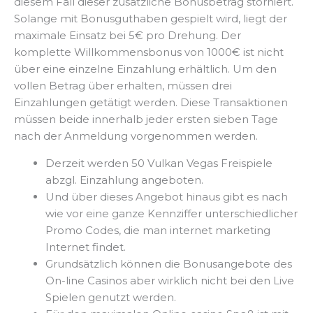
diesem Fall dieser zusätzliche Bonusbetrag storniert.
Solange mit Bonusguthaben gespielt wird, liegt der
maximale Einsatz bei 5€ pro Drehung. Der
komplette Willkommensbonus von 1000€ ist nicht
über eine einzelne Einzahlung erhältlich. Um den
vollen Betrag über erhalten, müssen drei
Einzahlungen getätigt werden. Diese Transaktionen
müssen beide innerhalb jeder ersten sieben Tage
nach der Anmeldung vorgenommen werden.
Derzeit werden 50 Vulkan Vegas Freispiele
abzgl. Einzahlung angeboten.
Und über dieses Angebot hinaus gibt es nach
wie vor eine ganze Kennziffer unterschiedlicher
Promo Codes, die man internet marketing
Internet findet.
Grundsätzlich können die Bonusangebote des
On-line Casinos aber wirklich nicht bei den Live
Spielen genutzt werden.