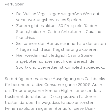
verfügbar.
Bei Vulkan Vegas legen wir großen Wert auf
verantwortungsbewusstes Spielen.
Zudem gibt es aktuell 50 Freispiele für den
Start c/o diesem Casino Anbieter mit Curacao
Franchise.
Sie können den Bonus nur innerhalb der ersten
4 Tage nach dieser Registrierung aktivieren.
Hier werden nicht lediglich Casino Spiele
angeboten, sondern auch der Bereich der
Sport- und Livewetten ist komplett abgedeckt.
So beträgt der maximale Ausprägung des Cashbacks
für besonders aktive Consumer ganze 2000€. Auch
das Treueprogramm können Highroller besonders
bestimmt durchlaufen. Diese positiven Faktoren
trösten darüber hinweg, dass ha sido ansonsten
keinen expliziten eigenen Bonus für diese User-