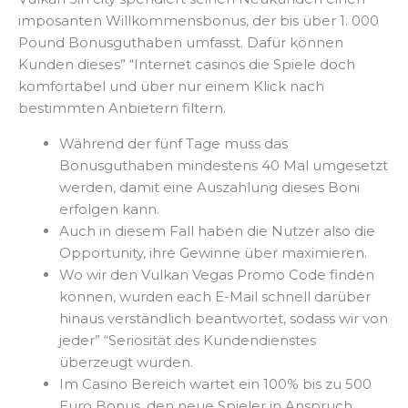
imposanten Willkommensbonus, der bis über 1. 000
Pound Bonusguthaben umfasst. Dafür können
Kunden dieses” “Internet casinos die Spiele doch
komfortabel und über nur einem Klick nach
bestimmten Anbietern filtern.
Während der fünf Tage muss das
Bonusguthaben mindestens 40 Mal umgesetzt
werden, damit eine Auszahlung dieses Boni
erfolgen kann.
Auch in diesem Fall haben die Nutzer also die
Opportunity, ihre Gewinne über maximieren.
Wo wir den Vulkan Vegas Promo Code finden
können, wurden each E-Mail schnell darüber
hinaus verständlich beantwortet, sodass wir von
jeder” “Seriosität des Kundendienstes
überzeugt wurden.
Im Casino Bereich wartet ein 100% bis zu 500
Euro Bonus, den neue Spieler in Anspruch