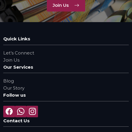
Join Us
Quick Links
Let’s Connect
Join Us
Our Services
Blog
Our Story
Follow us
Contact Us