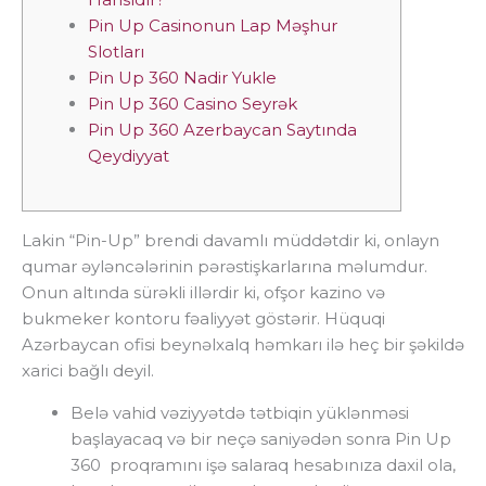
Pin Up Casinonun Lap Məşhur
Slotları
Pin Up 360 Nadir Yukle
Pin Up 360 Casino Seyrək
Pin Up 360 Azerbaycan Saytında
Qeydiyyat
Lakin “Pin-Up” brendi davamlı müddətdir ki, onlayn
qumar əyləncələrinin pərəstişkarlarına məlumdur.
Onun altında sürəkli illərdir ki, ofşor kazino və
bukmeker kontoru fəaliyyət göstərir. Hüquqi
Azərbaycan ofisi beynəlxalq həmkarı ilə heç bir şəkildə
xarici bağlı deyil.
Belə vahid vəziyyətdə tətbiqin yüklənməsi
başlayacaq və bir neçə saniyədən sonra Pin Up
360 proqramını işə salaraq hesabınıza daxil ola,