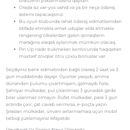
brauzerin yüklənməsinə qayıdın.
Orada siz var-yox vahid və ya bir neçə ödəniş
sistemi tapacaqsınız.
Bu oyun klubunda rahat ödəniş xidmətlərindən
istifadə etməklə əməli uduşlar əldə etməklə
rəngarəng ölkələrdən gələn qonaqların
marağına əlaqəli əylənmək mümkün olacaq.
Pin Up nadir bukmeker kontorunda həqiqətən
müxtəlif zövqlər ötrü çoxlu bonuslar var.
Seçdiyiniz bank xidmətindən bağlı olaraq 2 saat və 3
gün müddətində dəyişir. Oyunlar yaxşıdı, amma
dünəndən pulumu çıxartmışam, gəlməyib hələ.
Şəhriyar mülkədar, pul çıxarılması 3 günədək gedə
bilər usanmaz olmayın. Rüfət mülkədar, para 3 gün
ərzində çıxır, çat cavab vermirsə, e-poçta yazın.
Şiraslan mülkədar, ünvanı axtarmamaq üçün mobil
tətbiqi yükləməyiniz kifayətdir.
Qeydiyyat Və Proloq Necə Olmalıdır