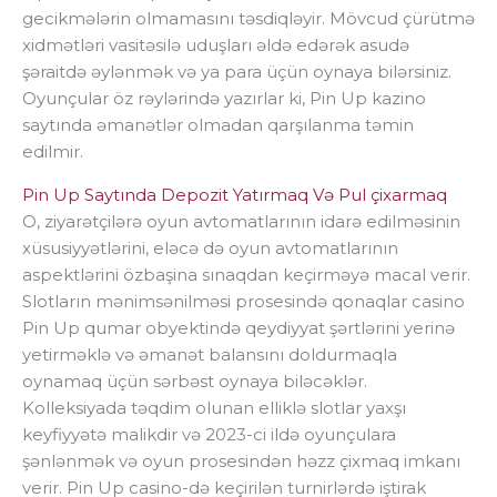
gecikmələrin olmamasını təsdiqləyir. Mövcud çürütmə
xidmətləri vasitəsilə uduşları əldə edərək asudə
şəraitdə əylənmək və ya para üçün oynaya bilərsiniz.
Oyunçular öz rəylərində yazırlar ki, Pin Up kazino
saytında əmanətlər olmadan qarşılanma təmin
edilmir.
Pin Up Saytında Depozit Yatırmaq Və Pul çixarmaq
O, ziyarətçilərə oyun avtomatlarının idarə edilməsinin
xüsusiyyətlərini, eləcə də oyun avtomatlarının
aspektlərini özbaşina sınaqdan keçirməyə macal verir.
Slotların mənimsənilməsi prosesində qonaqlar casino
Pin Up qumar obyektində qeydiyyat şərtlərini yerinə
yetirməklə və əmanət balansını doldurmaqla
oynamaq üçün sərbəst oynaya biləcəklər.
Kolleksiyada təqdim olunan elliklə slotlar yaxşı
keyfiyyətə malikdir və 2023-ci ildə oyunçulara
şənlənmək və oyun prosesindən həzz çixmaq imkanı
verir. Pin Up casino-də keçirilən turnirlərdə iştirak