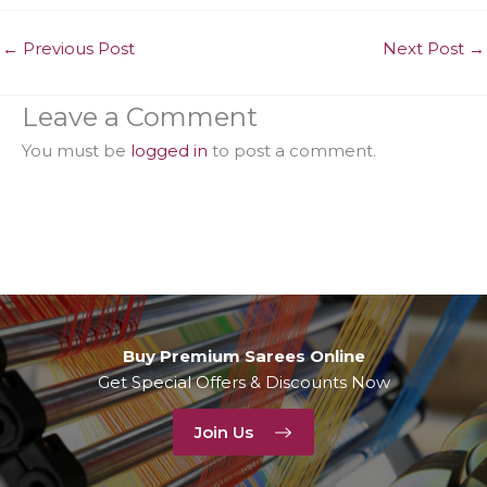
←
Previous Post
Next Post
→
Leave a Comment
You must be
logged in
to post a comment.
Buy Premium Sarees Online
Get Special Offers & Discounts Now
Join Us