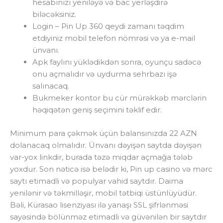
hesabınızı yeniləyə və bac yerləşdirə
biləcəksiniz.
Login – Pin Up 360 qeydi zamanı təqdim
etdiyiniz mobil telefon nömrəsi və ya e-mail
ünvanı.
Apk faylını yüklədikdən sonra, oyunçu sadəcə
onu açmalıdır və uydurma sehrbazı işə
salınacaq.
Bukmeker kontor bu cür mürəkkəb mərclərin
həqiqətən geniş seçimini təklif edir.
Minimum para çəkmək üçün balansınızda 22 AZN
dolanacaq olmalıdır. Ünvanı dəyişən saytda dəyişən
var-yox linkdir, burada təzə miqdar açmağa tələb
yoxdur. Son nəticə isə belədir ki, Pin up casino və mərc
saytı etimadli və populyar vahid saytdır. Daima
yenilənir və təkmilləşir, mobil tətbiqi üstünlüyüdür.
Bəli, Kürasao lisenziyası ilə yanaşı SSL şifrlənməsi
sayəsində bölünməz etimadli və güvənilən bir saytdır