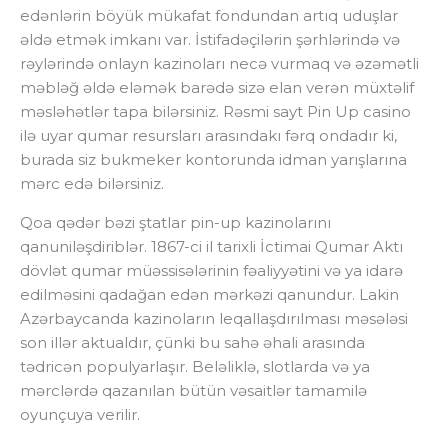
edənlərin böyük mükafat fondundan artıq uduşlar
əldə etmək imkanı var. İstifadəçilərin şərhlərində və
rəylərində onlayn kazinoları necə vurmaq və əzəmətli
məbləğ əldə eləmək barədə sizə elan verən müxtəlif
məsləhətlər tapa bilərsiniz. Rəsmi sayt Pin Up casino
ilə uyar qumar resursları arasındakı fərq ondadır ki,
burada siz bukmeker kontorunda idman yarışlarına
mərc edə bilərsiniz.
Qoa qədər bəzi ştatlar pin-up kazinolarını
qanuniləşdiriblər. 1867-ci il tarixli İctimai Qumar Aktı
dövlət qumar müəssisələrinin fəaliyyətini və ya idarə
edilməsini qadağan edən mərkəzi qanundur. Lakin
Azərbaycanda kazinoların leqallaşdırılması məsələsi
son illər aktualdır, çünki bu sahə əhali arasında
tədricən populyarlaşır. Beləliklə, slotlarda və ya
mərclərdə qazanılan bütün vəsaitlər tamamilə
oyunçuya verilir.