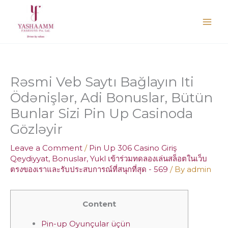
Skip
to
content
Rəsmi Veb Saytı Bağlayın️ Iti
Ödənişlər, Adi Bonuslar, Bütün
Bunlar Sizi Pin Up Casinoda
Gözləyir
Leave a Comment
/
Pin Up 306 Casino Giriş
Qeydiyyat, Bonuslar, Yukl เข้าร่วมทดลองเล่นสล็อตในเว็บ
ตรงของเราและรับประสบการณ์ที่สนุกที่สุด - 569
/ By
admin
Content
Pin-up Oyunçular üçün